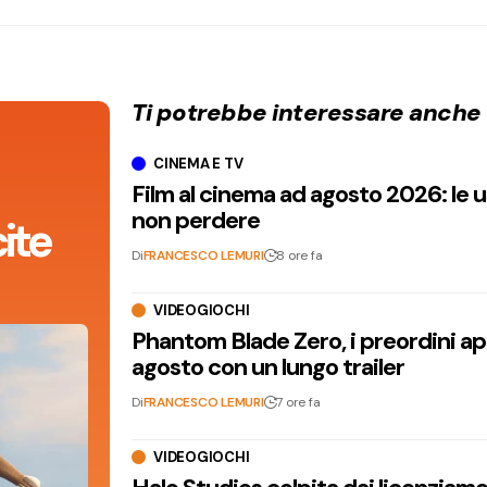
Ti potrebbe interessare anche
CINEMA E TV
Film al cinema ad agosto 2026: le 
non perdere
ite
Di
FRANCESCO LEMURI
8 ore fa
VIDEOGIOCHI
Phantom Blade Zero, i preordini apr
agosto con un lungo trailer
Di
FRANCESCO LEMURI
7 ore fa
VIDEOGIOCHI