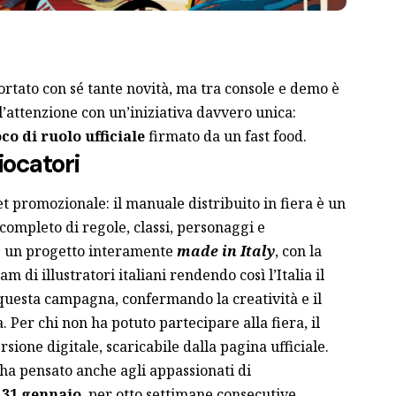
rtato con sé tante novità, ma tra console e demo è
’attenzione con un’iniziativa davvero unica:
co di ruolo ufficiale
firmato da un fast food.
iocatori
t promozionale: il manuale distribuito in fiera è un
completo di regole, classi, personaggi e
 È un progetto interamente
made in Italy
, con la
am di illustratori italiani rendendo così l’Italia il
questa campagna, confermando la creatività e il
a. Per chi non ha potuto partecipare alla fiera, il
sione digitale, scaricabile dalla pagina ufficiale.
ha pensato anche agli appassionati di
 31 gennaio
, per otto settimane consecutive,