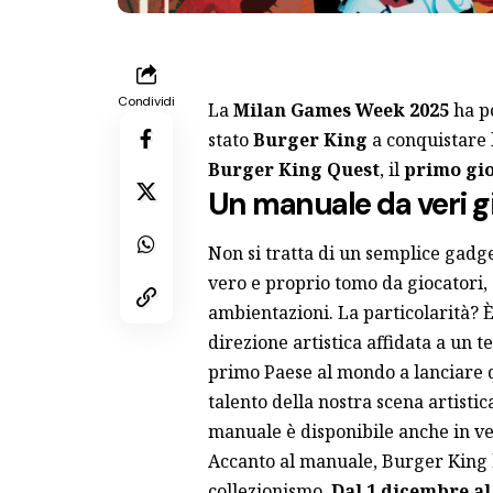
Condividi
La
Milan Games Week 2025
ha po
stato
Burger King
a conquistare l
Burger King Quest
, il
primo gio
Un manuale da veri g
Non si tratta di un semplice gadge
vero e proprio tomo da giocatori, 
ambientazioni. La particolarità?
direzione artistica affidata a un te
primo Paese al mondo a lanciare 
talento della nostra scena artistic
manuale è disponibile anche in ver
Accanto al manuale, Burger King 
collezionismo.
Dal 1 dicembre al