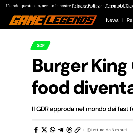
Usando questo sito, accetto le nostre
Privacy Policy
e i
Termini d'Uso
News
Re
GDR
Burger King Q
food divent
Il GDR approda nel mondo dei fast foo
Lettura da 3 minuti