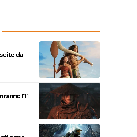
uscite da
iranno l’11