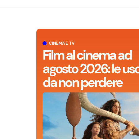
CINEMA E TV
Film al cinema ad
agosto 2026: le usc
da non perdere