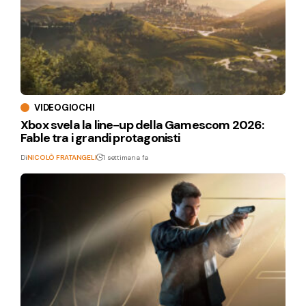
VIDEOGIOCHI
Xbox svela la line-up della Gamescom 2026:
Fable tra i grandi protagonisti
Di
NICOLÒ FRATANGELI
1 settimana fa