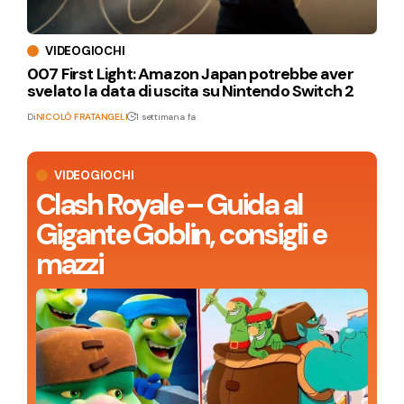
VIDEOGIOCHI
007 First Light: Amazon Japan potrebbe aver
svelato la data di uscita su Nintendo Switch 2
Di
NICOLÒ FRATANGELI
1 settimana fa
VIDEOGIOCHI
Clash Royale – Guida al
Gigante Goblin, consigli e
mazzi