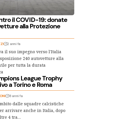
ntro il COVID-19: donate
etture alla Protezione
ZI
2 anni fa
a il suo impegno verso l'Italia
sposizione 240 autovetture alla
ile per tutta la durata
za
mpions League Trophy
rivo a Torino e Roma
ONI
8 anni fa
ambito dalle squadre calcistiche
er arrivare anche in Italia, dopo
ltre 4 tra…