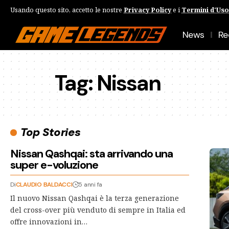
Usando questo sito, accetto le nostre
Privacy Policy
e i
Termini d'Uso
News
Re
Tag:
Nissan
Top Stories
Nissan Qashqai: sta arrivando una
super e-voluzione
Di
CLAUDIO BALDACCI
5 anni fa
Il nuovo Nissan Qashqai è la terza generazione
del cross-over più venduto di sempre in Italia ed
offre innovazioni in…