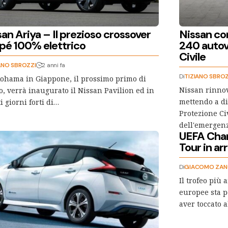
an Ariya – Il prezioso crossover
Nissan co
pé 100% elettrico
240 autov
Civile
ANO SBROZZI
2 anni fa
Di
TIZIANO SBROZ
ohama in Giappone, il prossimo primo di
Nissan rinnov
o, verrà inaugurato il Nissan Pavilion ed in
mettendo a di
i giorni forti di…
Protezione Civ
dell'emergen
UEFA Cha
Tour in ar
Di
GIACOMO ZAN
Il trofeo più 
europee sta p
aver toccato a