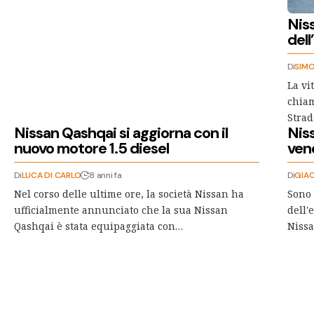
Nis
dell
Di
SIMO
La vi
chiam
Strad
Nissan Qashqai si aggiorna con il
Niss
nuovo motore 1.5 diesel
ven
Di
LUCA DI CARLO
8 anni fa
Di
GIA
Nel corso delle ultime ore, la società Nissan ha
Sono 
ufficialmente annunciato che la sua Nissan
dell'
Qashqai è stata equipaggiata con…
Nissa