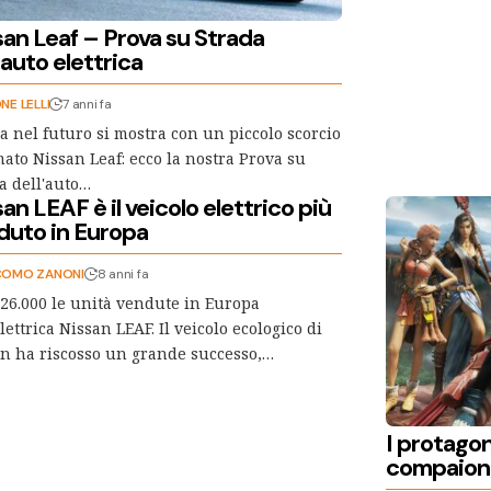
san Leaf – Prova su Strada
’auto elettrica
NE LELLI
7 anni fa
ta nel futuro si mostra con un piccolo scorcio
ato Nissan Leaf: ecco la nostra Prova su
a dell'auto…
an LEAF è il veicolo elettrico più
duto in Europa
COMO ZANONI
8 anni fa
26.000 le unità vendute in Europa
elettrica Nissan LEAF. Il veicolo ecologico di
n ha riscosso un grande successo,…
I protagoni
compaiono