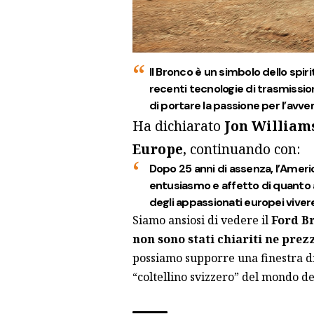
Il Bronco è un simbolo dello spir
recenti tecnologie di trasmissio
di portare la passione per l’avven
Ha dichiarato
Jon William
Europe
, continuando con:
Dopo 25 anni di assenza, l’Americ
entusiasmo e affetto di quanto
degli appassionati europei vivere
Siamo ansiosi di vedere il
Ford Br
non sono stati chiariti ne prez
possiamo supporre una finestra di
“coltellino svizzero” del mondo de