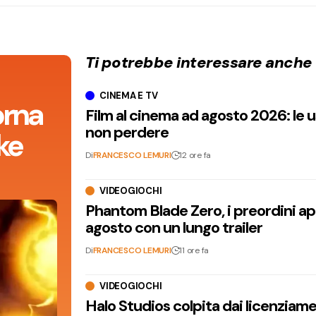
Ti potrebbe interessare anche
CINEMA E TV
orna
Film al cinema ad agosto 2026: le 
non perdere
ke
Di
FRANCESCO LEMURI
12 ore fa
VIDEOGIOCHI
Phantom Blade Zero, i preordini apr
agosto con un lungo trailer
Di
FRANCESCO LEMURI
11 ore fa
VIDEOGIOCHI
Halo Studios colpita dai licenziam