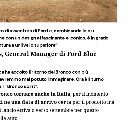
ito di avventura di Ford e, combinando le più
ne con un design affascinante e iconico,
è in grado
tura a un livello superiore
“
s, General Manager di Ford Blue
a ha accolto il ritorno del Bronco con più
 avremmo mai potuto immaginare. Ora è il turno
 il
“Bronco spirit”
.
onco tornare anche in Italia
, per il momento
zi ne una data di arrivo certa
per il prodotto ma
 lancio estiva o verso settembre per questo
lle auto.