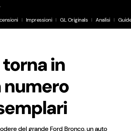
.
censioni
Impressioni
GL Originals
Analisi
Guid
torna in
n numero
esemplari
godere del grande Ford Bronco, un auto