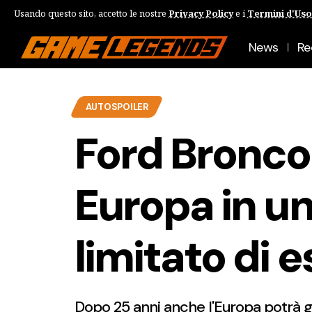
Usando questo sito, accetto le nostre
Privacy Policy
e i
Termini d'Uso
News
Re
AUTOSPOILER
Ford Bronco 
Europa in u
limitato di 
Dopo 25 anni anche l'Europa potrà 