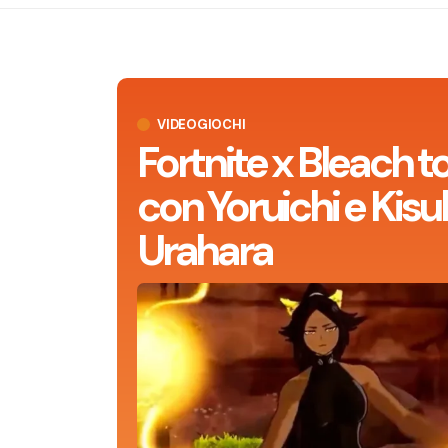
VIDEOGIOCHI
Fortnite x Bleach t
con Yoruichi e Kisu
Urahara