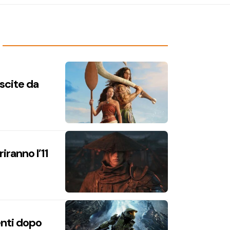
uscite da
iranno l’11
enti dopo