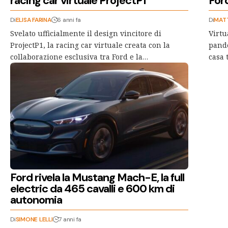
racing car virtuale ProjectP1
For
Di
ELISA FARINA
6 anni fa
Di
MAT
Svelato ufficialmente il design vincitore di
Virtu
ProjectP1, la racing car virtuale creata con la
pande
collaborazione esclusiva tra Ford e la…
casa 
Ford rivela la Mustang Mach-E, la full
electric da 465 cavalli e 600 km di
autonomia
Di
SIMONE LELLI
7 anni fa