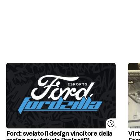
Ford: svelato il design vincitore della
Virt