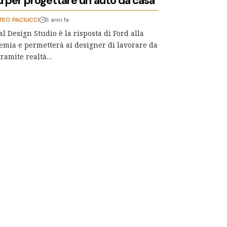
d per progettare un’auto da casa
TEO PACIUCCI
6 anni fa
al Design Studio è la risposta di Ford alla
mia e permetterà ai designer di lavorare da
tramite realtà…