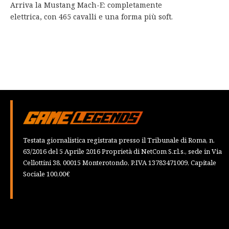
Arriva la Mustang Mach-E: completamente
elettrica, con 465 cavalli e una forma più soft.
Testata giornalistica registrata presso il Tribunale di Roma, n.
63/2016 del 5 Aprile 2016 Proprietà di NetCom S.r.l.s., sede in Via
Cellottini 38, 00015 Monterotondo, P.IVA 13783471009, Capitale
Sociale 100,00€