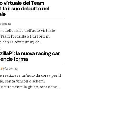
to virtuale del Team
1 fa il suo debutto nel
ale
6 anni fa
modello fisico dell'auto virtuale
 Team Fordzilla P1 di Ford in
e con la community dei
.
llaP1: la nuova racing car
prende forma
ZI
2 anni fa
 realizzare un'auto da corsa per il
e, senza vincoli o schemi
 è sicuramente la giusta occasione…