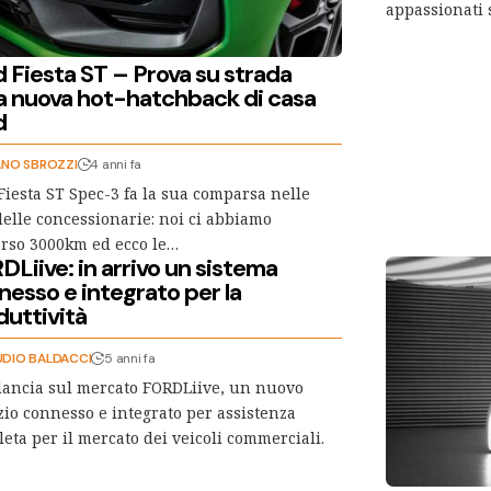
appassionati
 Fiesta ST – Prova su strada
la nuova hot-hatchback di casa
d
ANO SBROZZI
4 anni fa
Fiesta ST Spec-3 fa la sua comparsa nelle
delle concessionarie: noi ci abbiamo
rso 3000km ed ecco le…
Liive: in arrivo un sistema
nesso e integrato per la
duttività
UDIO BALDACCI
5 anni fa
lancia sul mercato FORDLiive, un nuovo
zio connesso e integrato per assistenza
eta per il mercato dei veicoli commerciali.