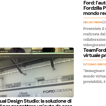
Ford: l’au
Fordzilla P
mondo re
Di
ELISA FARINA
Presentato il 
realizzata dal
collaborazion
videogiocatori
TeamFordzi
virtuale 
Di
TIZIANO SBROZ
"Immaginare e
mondo virtual
prestabiliti,
ual Design Studio: la soluzione di