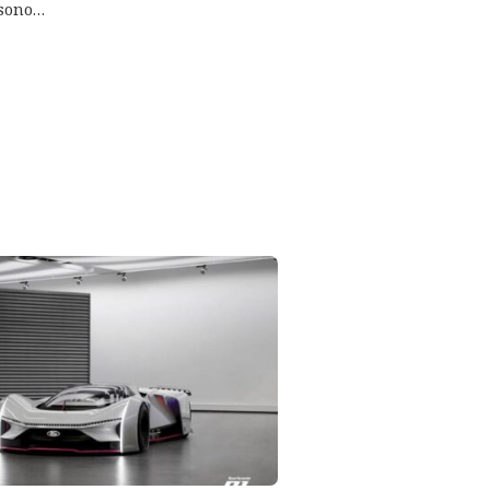
 sono…