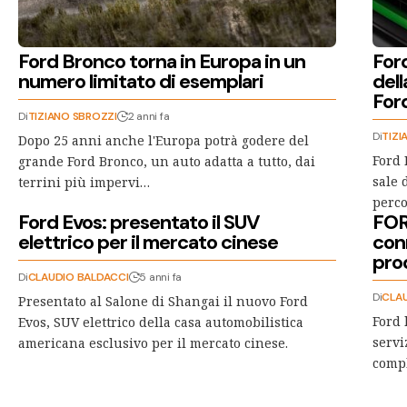
Ford Bronco torna in Europa in un
Ford
numero limitato di esemplari
del
For
Di
TIZIANO SBROZZI
2 anni fa
Di
TIZI
Dopo 25 anni anche l'Europa potrà godere del
Ford 
grande Ford Bronco, un auto adatta a tutto, dai
sale 
terrini più impervi…
perco
Ford Evos: presentato il SUV
FORD
elettrico per il mercato cinese
con
pro
Di
CLAUDIO BALDACCI
5 anni fa
Di
CLA
Presentato al Salone di Shangai il nuovo Ford
Ford 
Evos, SUV elettrico della casa automobilistica
servi
americana esclusivo per il mercato cinese.
compl