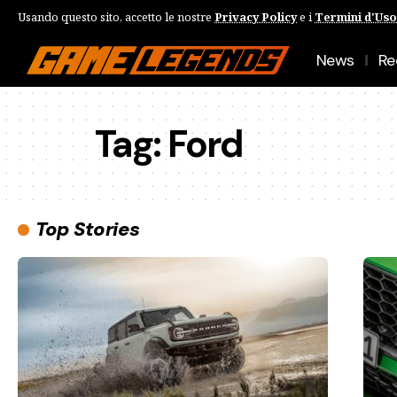
Usando questo sito, accetto le nostre
Privacy Policy
e i
Termini d'Uso
News
Re
Tag:
Ford
Top Stories