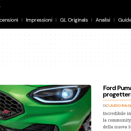
.
censioni
Impressioni
GL Originals
Analisi
Guid
Ford Puma
progetter
Di
CLAUDIO BALD
Incredibile in
la community 
della nuova S