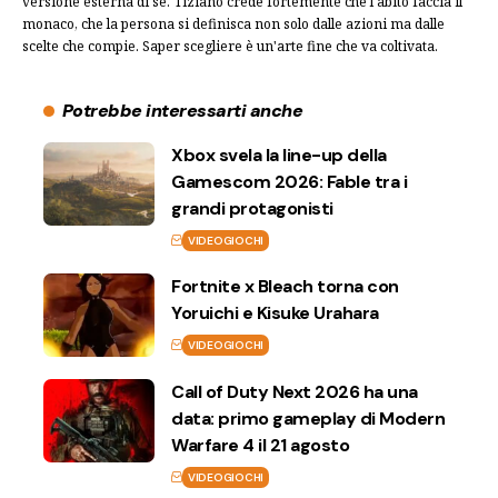
versione esterna di se. Tiziano crede fortemente che l'abito faccia il
monaco, che la persona si definisca non solo dalle azioni ma dalle
scelte che compie. Saper scegliere è un'arte fine che va coltivata.
Potrebbe interessarti anche
Xbox svela la line-up della
Gamescom 2026: Fable tra i
grandi protagonisti
VIDEOGIOCHI
Fortnite x Bleach torna con
Yoruichi e Kisuke Urahara
VIDEOGIOCHI
Call of Duty Next 2026 ha una
data: primo gameplay di Modern
Warfare 4 il 21 agosto
VIDEOGIOCHI