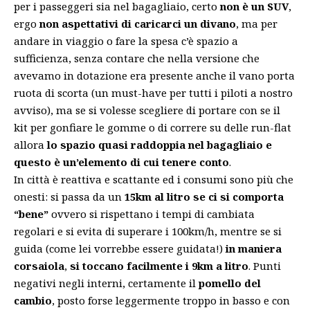
per i passeggeri sia nel bagagliaio, certo
non è un SUV
,
ergo
non aspettativi di caricarci un divano
, ma per
andare in viaggio o fare la spesa c’è spazio a
sufficienza, senza contare che nella versione che
avevamo in dotazione era presente anche il vano porta
ruota di scorta (un must-have per tutti i piloti a nostro
avviso), ma se si volesse scegliere di portare con se il
kit per gonfiare le gomme o di correre su delle run-flat
allora
lo spazio quasi raddoppia nel bagagliaio e
questo è un’elemento di cui tenere conto
.
In città è reattiva e scattante ed i consumi sono più che
onesti: si passa da un
15km al litro se ci si comporta
“bene”
ovvero si rispettano i tempi di cambiata
regolari e si evita di superare i 100km/h, mentre se si
guida (come lei vorrebbe essere guidata!)
in maniera
corsaiola
,
si toccano facilmente i 9km a litro
. Punti
negativi negli interni, certamente il
pomello del
cambio
, posto forse leggermente troppo in basso e con