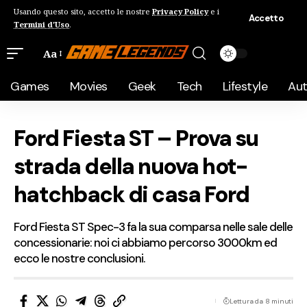
Usando questo sito, accetto le nostre
Privacy Policy
e i
Accetto
Termini d'Uso
.
Aa
Games
Movies
Geek
Tech
Lifestyle
Au
Ford Fiesta ST – Prova su
strada della nuova hot-
hatchback di casa Ford
Ford Fiesta ST Spec-3 fa la sua comparsa nelle sale delle
concessionarie: noi ci abbiamo percorso 3000km ed
ecco le nostre conclusioni.
Lettura da 8 minuti