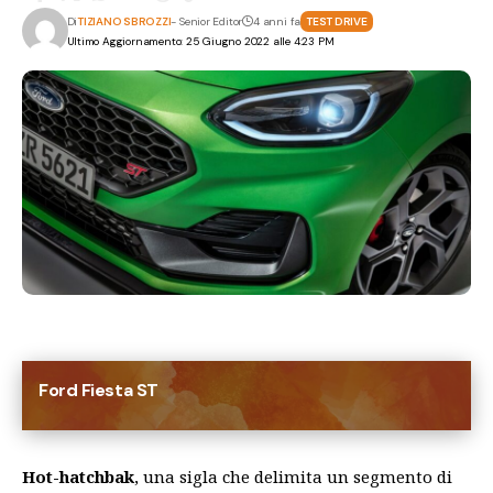
Di
TIZIANO SBROZZI
- Senior Editor
4 anni fa
TEST DRIVE
Ultimo Aggiornamento: 25 Giugno 2022 alle 4:23 PM
Ford Fiesta ST
Hot-hatchbak
, una sigla che delimita un segmento di