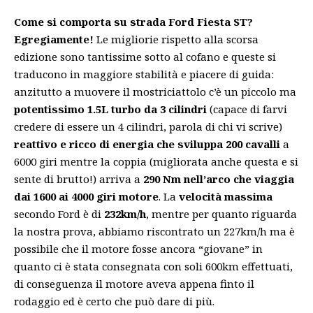
Come si comporta su strada Ford Fiesta ST?
Egregiamente!
Le migliorie rispetto alla scorsa
edizione sono tantissime sotto al cofano e queste si
traducono in maggiore stabilità e piacere di guida:
anzitutto a muovere il mostriciattolo c’è un piccolo ma
potentissimo 1.5L turbo da 3 cilindri
(capace di farvi
credere di essere un 4 cilindri, parola di chi vi scrive)
reattivo e ricco di energia che sviluppa 200 cavalli
a
6000 giri mentre la coppia (migliorata anche questa e si
sente di brutto!) arriva a
290 Nm nell’arco che viaggia
dai 1600 ai 4000 giri motore
. La
velocità massima
secondo Ford è di
232km/h
, mentre per quanto riguarda
la nostra prova, abbiamo riscontrato un 227km/h ma è
possibile che il motore fosse ancora “giovane” in
quanto ci è stata consegnata con soli 600km effettuati,
di conseguenza il motore aveva appena finto il
rodaggio ed è certo che può dare di più.