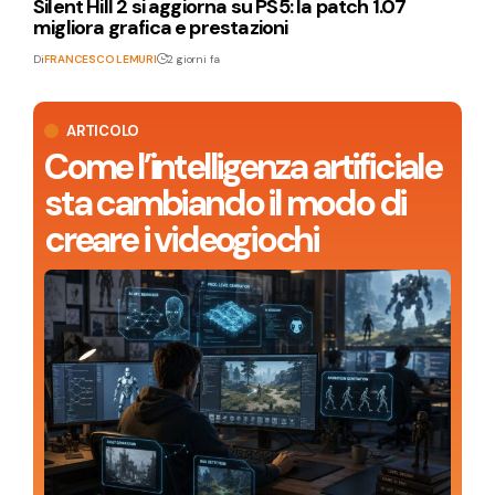
Silent Hill 2 si aggiorna su PS5: la patch 1.07
migliora grafica e prestazioni
Di
FRANCESCO LEMURI
2 giorni fa
ARTICOLO
Come l’intelligenza artificiale
sta cambiando il modo di
creare i videogiochi