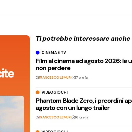
Ti potrebbe interessare anche
CINEMA E TV
Film al cinema ad agosto 2026: le 
non perdere
ite
Di
FRANCESCO LEMURI
17 ore fa
VIDEOGIOCHI
Phantom Blade Zero, i preordini apr
agosto con un lungo trailer
Di
FRANCESCO LEMURI
16 ore fa