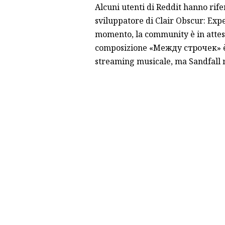
Alcuni utenti di Reddit hanno rife
sviluppatore di Clair Obscur: Expe
momento, la community è in attesa 
composizione «Meжду строчек» è a
streaming musicale, ma Sandfall n