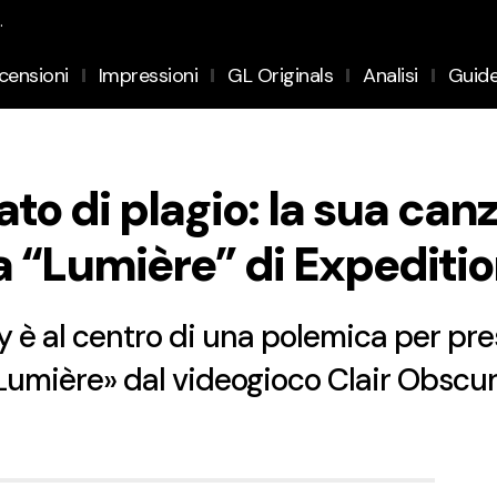
.
censioni
Impressioni
GL Originals
Analisi
Guid
to di plagio: la sua ca
a “Lumière” di Expediti
y è al centro di una polemica per pre
«Lumière» dal videogioco Clair Obscur