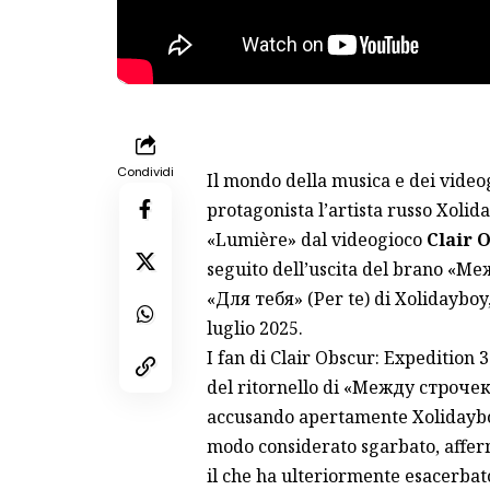
Condividi
Il mondo della musica e dei video
protagonista l’artista russo Xolid
«Lumière» dal videogioco
Clair 
seguito dell’uscita del brano «Me
«Для тебя» (Per te) di Xolidayboy,
luglio 2025.
I fan di Clair Obscur: Expedition 
del ritornello di «Meжду строчек
accusando apertamente Xolidayboy 
modo considerato sgarbato, afferm
il che ha ulteriormente esacerbato