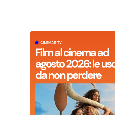
CINEMA E TV
Film al cinema ad
agosto 2026: le usc
da non perdere