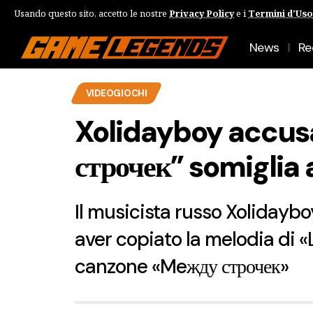
Usando questo sito, accetto le nostre
Privacy Policy
e i
Termini d'Uso
News
Re
VIDEOGIOCHI
Xolidayboy accusa
строчек” somiglia 
Il musicista russo Xolidaybo
aver copiato la melodia di 
canzone «Meжду строчек»