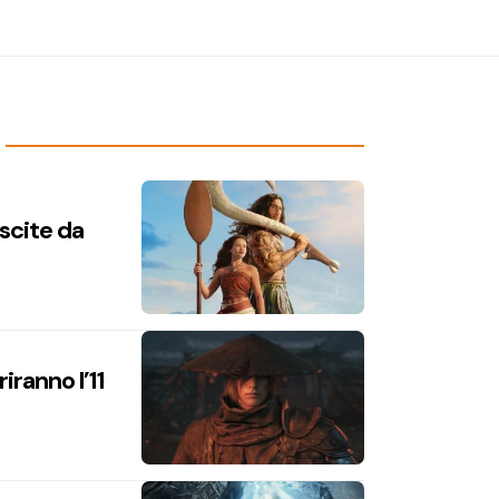
uscite da
iranno l’11