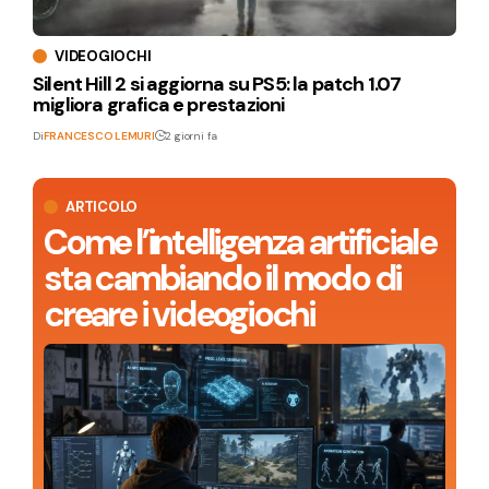
VIDEOGIOCHI
Silent Hill 2 si aggiorna su PS5: la patch 1.07
migliora grafica e prestazioni
Di
FRANCESCO LEMURI
2 giorni fa
ARTICOLO
Come l’intelligenza artificiale
sta cambiando il modo di
creare i videogiochi