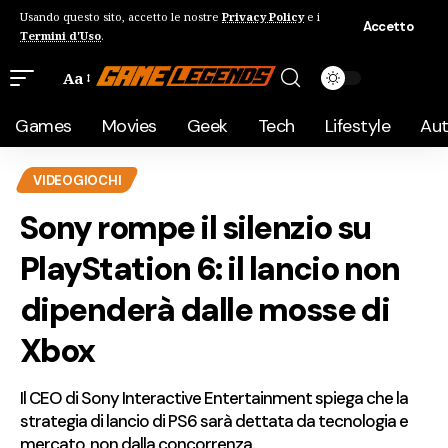
Usando questo sito, accetto le nostre
Privacy Policy
e i
Accetto
Termini d'Uso
.
Aa
Games
Movies
Geek
Tech
Lifestyle
Au
VIDEOGIOCHI
Sony rompe il silenzio su
PlayStation 6: il lancio non
dipenderà dalle mosse di
Xbox
Il CEO di Sony Interactive Entertainment spiega che la
strategia di lancio di PS6 sarà dettata da tecnologia e
mercato, non dalla concorrenza.