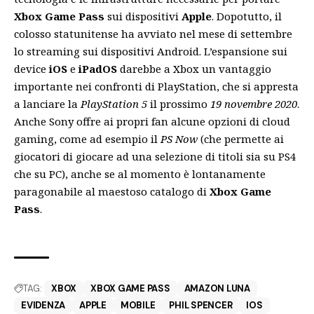
Xbox Game Pass
sui dispositivi
Apple
. Dopotutto, il
colosso statunitense ha avviato nel mese di settembre
lo streaming sui dispositivi Android. L’espansione sui
device
iOS
e
iPadOS
darebbe a Xbox un vantaggio
importante nei confronti di PlayStation, che si appresta
a lanciare la
PlayStation 5
il prossimo
19 novembre 2020
.
Anche Sony offre ai propri fan alcune opzioni di cloud
gaming, come ad esempio il
PS Now
(che permette ai
giocatori di giocare ad una selezione di titoli sia su PS4
che su PC), anche se al momento è lontanamente
paragonabile al maestoso catalogo di
Xbox Game
Pass
.
TAG:
XBOX
XBOX GAME PASS
AMAZON LUNA
EVIDENZA
APPLE
MOBILE
PHIL SPENCER
IOS