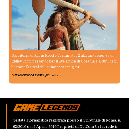
Dai ritorni di Robin Hood e Terminator 2 alla fantascienza di
Ridley Scott, passando per il live action di Oceania e alcuni degli
horror più attesi dell’anno: ecco i migliori…
Di
FRANCESCO LEMURI
22 ore fa
Testata giornalistica registrata presso il Tribunale di Roma, n.
63/2016 del 5 Aprile 2016 Proprietà di NetCom S.r.l.s., sede in