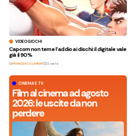
VIDEOGIOCHI
Capcom non teme l’addio ai dischi: il digitale vale
già il 90%
Di
FRANCESCO LEMURI
23 ore fa
CINEMA E TV
Film al cinema ad agosto
2026: le uscite da non
perdere