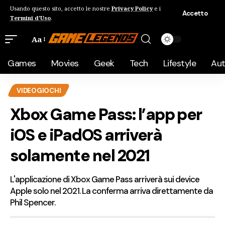
Usando questo sito, accetto le nostre
Privacy Policy
e i
Accetto
Termini d'Uso
.
Aa
Games
Movies
Geek
Tech
Lifestyle
Au
VIDEOGIOCHI
Xbox Game Pass: l’app per
iOS e iPadOS arriverà
solamente nel 2021
L'applicazione di Xbox Game Pass arriverà sui device
Apple solo nel 2021. La conferma arriva direttamente da
Phil Spencer.