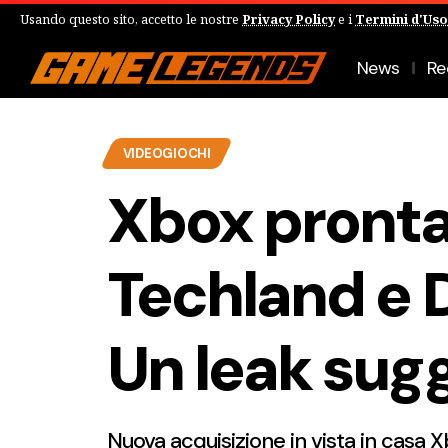
Usando questo sito, accetto le nostre
Privacy Policy
e i
Termini d'Uso
News
Re
VIDEOGIOCHI
Xbox pronta
Techland e D
Un leak sugg
Nuova acquisizione in vista in casa 