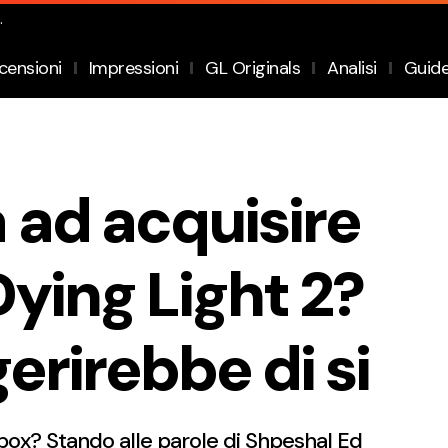
.
censioni
Impressioni
GL Originals
Analisi
Guid
 ad acquisire
ying Light 2?
erirebbe di si
Xbox? Stando alle parole di Shpeshal Ed