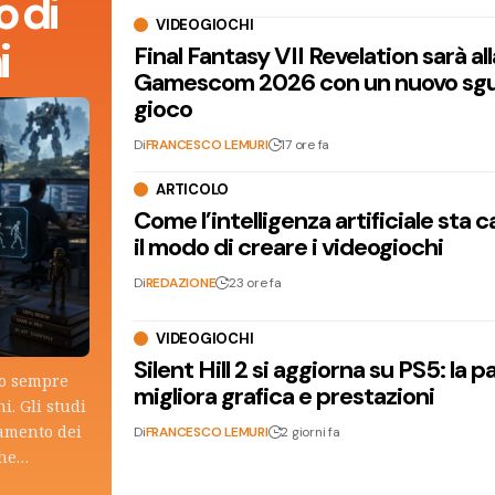
 di
VIDEOGIOCHI
i
Final Fantasy VII Revelation sarà all
Gamescom 2026 con un nuovo sgu
gioco
Di
FRANCESCO LEMURI
17 ore fa
ARTICOLO
Come l’intelligenza artificiale sta
il modo di creare i videogiochi
Di
REDAZIONE
23 ore fa
VIDEOGIOCHI
Silent Hill 2 si aggiorna su PS5: la p
lo sempre
migliora grafica e prestazioni
i. Gli studi
tamento dei
Di
FRANCESCO LEMURI
2 giorni fa
che…