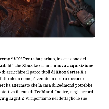
remy
“
ACG
”
Pente
ha parlato, in occasione del
sibilità che
Xbox
faccia una
nuova acquisizione
o di arricchire il parco titoli di
Xbox Series X
e
fatto alcun nome, è venuto in nostro soccorso
weet ha affermato che la casa di Redmond potrebbe
otettiva il team di
Techland
. Inoltre, negli accordi
ying Light 2
. Vi riportiamo nel dettaglio le sue