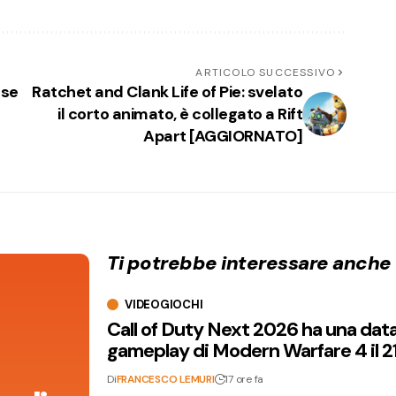
ARTICOLO SUCCESSIVO
nse
Ratchet and Clank Life of Pie: svelato
il corto animato, è collegato a Rift
Apart [AGGIORNATO]
Ti potrebbe interessare anche
VIDEOGIOCHI
Call of Duty Next 2026 ha una dat
gameplay di Modern Warfare 4 il 2
Di
FRANCESCO LEMURI
17 ore fa