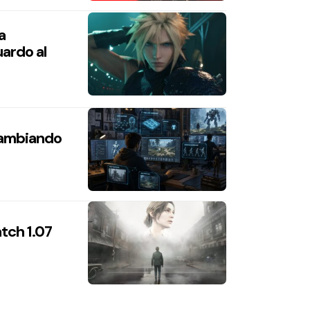
a
ardo al
 cambiando
atch 1.07