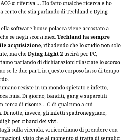
i ACG si riferiva … Ho fatto qualche ricerca e ho
za certo che stia parlando di Techland e Dying
della software house polacca viene accostato a
nche se
negli scorsi mesi
Techland ha sempre
ile acquisizione
, ribadendo che lo studio non solo
nte, ma che
Dying Light 2
uscirà
per PC,
tiamo parlando di dichiarazioni rilasciate lo scorso
 se le due parti in questo corposo lasso di tempo
rdo.
mano resiste in un mondo spietato e infetto,
ca buia. Di giorno, banditi, gang e superstiti
n cerca di risorse… O di qualcuno a cui
. Di notte, invece, gli infetti spadroneggiano,
igli per cibarsi dei vivi.
tagli
sulla vicenda, vi ricordiamo di prendere con
mazioni, visto che al momento si tratta di semplici