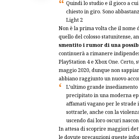
Quindi lo studio e il gioco a cu
chiesto in giro. Sono abbastan
Light 2
Non è la prima volta che il nome 
quello del colosso statunitense, a
smentito i rumor di una possib
continuerà a rimanere indipende
PlayStation 4 e Xbox One. Certo, s
maggio 2020, dunque non sappiamo
abbiano raggiunto un nuovo acco
L’ultimo grande insediamento u
precipitato in una moderna epo
affamati vagano per le strade i
sottrarle, anche con la violenza
uscendo dai loro oscuri nascond
In attesa di scoprire maggiori
det
le dovute precauzioni queste infor