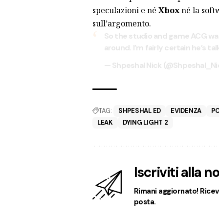
speculazioni e né
Xbox
né la soft
sull’argomento.
So the studio and game ACG was
around. I’m fairly certain he’s t
— Shpeshal Nick (@Shpeshal_Ni
TAG:
SHPESHAL ED
EVIDENZA
P
LEAK
DYING LIGHT 2
Iscriviti alla 
Rimani aggiornato! Ricevi
posta.