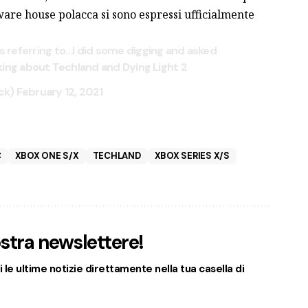
ware house polacca si sono espressi ufficialmente
 referring to…I did some digging and asked
alking about Techland and Dying Light 2
ck)
February 12, 2021
C
XBOX ONE S/X
TECHLAND
XBOX SERIES X/S
nostra newslettere!
 le ultime notizie direttamente nella tua casella di