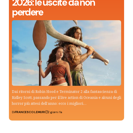
2026: le uscite da non
perdere
Dai ritorni di Robin Hood e Terminator 2 alla fantascienza di
Ridley Scott, passando per il live action di Oceania e alcuni degli
horror più attesi dell’anno: ecco i migliori…
Di
FRANCESCO LEMURI
2 giorni fa