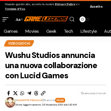
Usando questo sito, accetto le nostre
Privacy Policy
e i
Accetto
Termini d'Uso
.
Aa
Games
Movies
Geek
Tech
Lifestyle
Au
VIDEOGIOCHI
Wushu Studios annuncia
una nuova collaborazione
con Lucid Games
Lettura da 2 minuti
Di
GIUSEPPE FRAGOLA
8 anni fa
NEWS
Ultimo Aggiornamento: 28 Novembre 2018 alle 1:40 AM