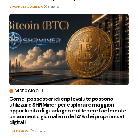
Di
FRANCESCO LEMURI
18 ore fa
VIDEOGIOCHI
Come i possessori di criptovalute possono
utilizzare SHRMiner per esplorare maggiori
opportunità di guadagno e ottenere facilmente
un aumento giornaliero del 4% dei propri asset
digitali
Di
REDAZIONE
22 ore fa