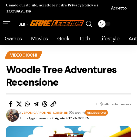
Usando questo sito, accetto le nostre
Privacy Policy
e i
Accetto
Termini d'Uso
.
Aa
Games
Movies
Geek
Tech
Lifestyle
Au
VIDEOGIOCHI
Woodle Tree Adventures
Recensione
Lettura da 6 minuti
Di
VERONICA "RONNIE" LORENZINI
9 anni fa
RECENSIONI
Ultimo Aggiornamento: 21 Agosto 2017 alle 11:08 PM