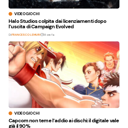
VIDEOGIOCHI
Halo Studios colpita dai licenziamenti dopo
l’uscita di Campaign Evolved
Di
FRANCESCO LEMURI
18 ore fa
VIDEOGIOCHI
Capcom non teme l’addio ai dischi: il digitale vale
già il 90%