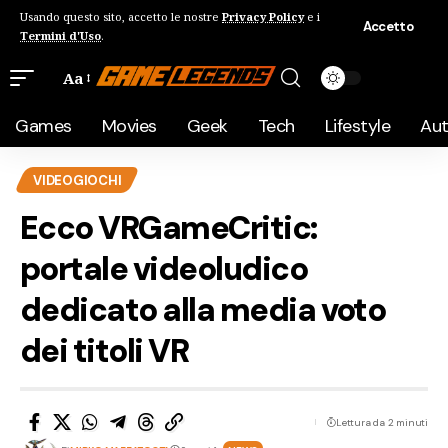
Usando questo sito, accetto le nostre
Privacy Policy
e i
Accetto
Termini d'Uso
.
Aa
Games
Movies
Geek
Tech
Lifestyle
Au
VIDEOGIOCHI
Ecco VRGameCritic:
portale videoludico
dedicato alla media voto
dei titoli VR
Lettura da 2 minuti