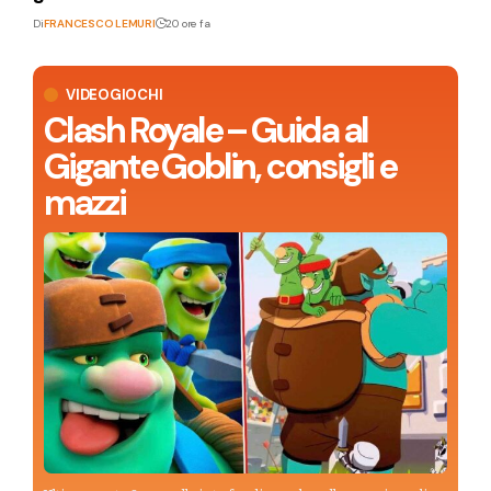
Di
FRANCESCO LEMURI
20 ore fa
VIDEOGIOCHI
Clash Royale – Guida al
Gigante Goblin, consigli e
mazzi