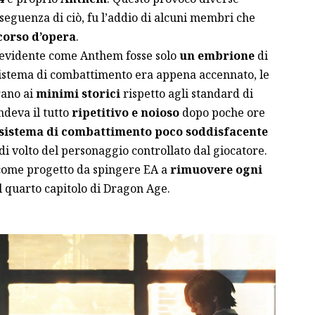
nseguenza di ciò, fu l’addio di alcuni membri che
corso d’opera
.
a evidente come Anthem fosse solo
un embrione
di
 sistema di combattimento era appena accennato, le
rano ai
minimi storici
rispetto agli standard di
ndeva il tutto
ripetitivo e noioso
dopo poche ore
sistema di combattimento poco soddisfacente
 di volto del personaggio controllato dal giocatore.
 come progetto da spingere EA a
rimuovere ogni
 quarto capitolo di Dragon Age.