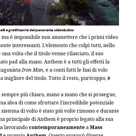
elli e gratificante del panorama videoludico
, ma è impossibile non ammettere che i primi video
te interessanti. L’elemento che colpì tutti, nello
e una volta che il titolo venne rilasciato, il suo
o pad alla mano. Anthem è a tutti gli effetti la
otagonista
Iron Man
, e a conti fatti le fasi di volo
 migliore del titolo. Tutto il resto, purtroppo,
è
a sempre più chiaro, mano a mano che si prosegue,
 idea di come sfruttare l’incredibile potenziale
l sistema di volto è stato più volte rimosso e durante
lema principale di Anthem è proprio legato alla sua
va lavorando
contemporaneamente
a
Mass
4
e proprio
Anthem
. Questo provocò diverse