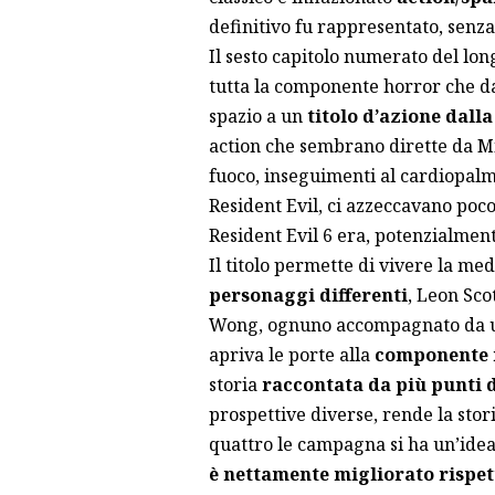
definitivo fu rappresentato, senz
Il sesto capitolo numerato del lo
tutta la componente horror che d
spazio a un
titolo d’azione dall
action che sembrano dirette da Mi
fuoco, inseguimenti al cardiopalma
Resident Evil, ci azzeccavano poco 
Resident Evil 6 era, potenzialment
Il titolo permette di vivere la med
personaggi differenti
, Leon Sco
Wong, ognuno accompagnato da u
apriva le porte alla
componente 
storia
raccontata da più punti d
prospettive diverse, rende la stor
quattro le campagna si ha un’idea
è nettamente migliorato rispet