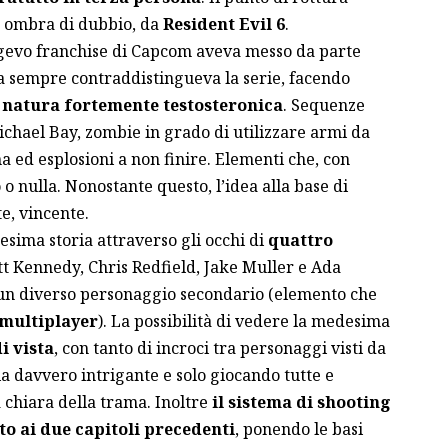
a ombra di dubbio, da
Resident Evil 6
.
ngevo franchise di Capcom aveva messo da parte
a sempre contraddistingueva la serie, facendo
a natura fortemente testosteronica
. Sequenze
chael Bay, zombie in grado di utilizzare armi da
 ed esplosioni a non finire. Elementi che, con
o nulla. Nonostante questo, l’idea alla base di
e, vincente.
esima storia attraverso gli occhi di
quattro
tt Kennedy, Chris Redfield, Jake Muller e Ada
n diverso personaggio secondario (elemento che
multiplayer
). La possibilità di vedere la medesima
i vista
, con tanto di incroci tra personaggi visti da
ia davvero intrigante e solo giocando tutte e
 chiara della trama. Inoltre
il sistema di shooting
to ai due capitoli precedenti
, ponendo le basi