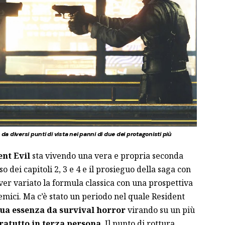
 da diversi punti di vista nei panni di due dei protagonisti più
ent Evil
sta vivendo una vera e propria seconda
o dei capitoli 2, 3 e 4 e il prosieguo della saga con
ver variato la formula classica con una prospettiva
emici. Ma c’è stato un periodo nel quale Resident
sua essenza da survival horror
virando su un più
ratutto in terza persona
. Il punto di rottura