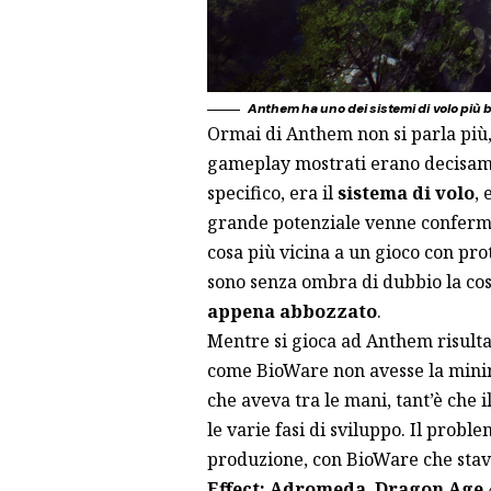
Anthem ha uno dei sistemi di volo più b
Ormai di Anthem non si parla più
gameplay mostrati erano decisamen
specifico, era il
sistema di volo
, 
grande potenziale venne confermat
cosa più vicina a un gioco con pr
sono senza ombra di dubbio la cosa
appena abbozzato
.
Mentre si gioca ad Anthem risult
come BioWare non avesse la minima
che aveva tra le mani, tant’è che i
le varie fasi di sviluppo. Il prob
produzione, con BioWare che sta
Effect: Adromeda
,
Dragon Age 