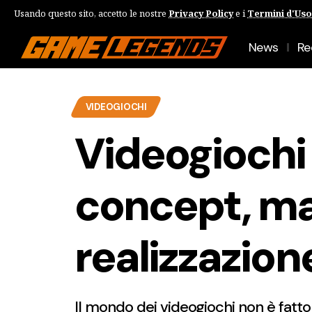
Usando questo sito, accetto le nostre
Privacy Policy
e i
Termini d'Uso
News
Re
VIDEOGIOCHI
Videogiochi
concept, m
realizzazion
Il mondo dei videogiochi non è fatto 