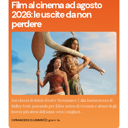
Film al cinema ad agosto
2026: le uscite da non
perdere
Dai ritorni di Robin Hood e Terminator 2 alla fantascienza di
Ridley Scott, passando per il live action di Oceania e alcuni degli
horror più attesi dell’anno: ecco i migliori…
Di
FRANCESCO LEMURI
2 giorni fa