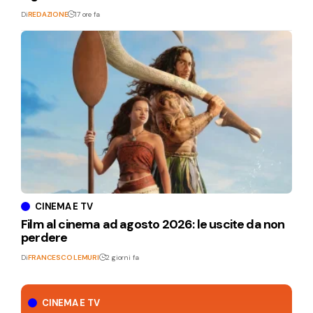
Di
REDAZIONE
17 ore fa
CINEMA E TV
Film al cinema ad agosto 2026: le uscite da non
perdere
Di
FRANCESCO LEMURI
2 giorni fa
CINEMA E TV