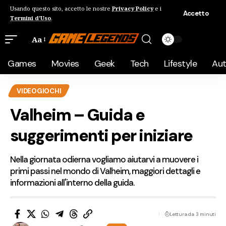
Usando questo sito, accetto le nostre
Privacy Policy
e i
Accetto
Termini d'Uso
.
Aa
Games
Movies
Geek
Tech
Lifestyle
Au
VIDEOGIOCHI
Valheim – Guida e
suggerimenti per iniziare
Nella giornata odierna vogliamo aiutarvi a muovere i
primi passi nel mondo di Valheim, maggiori dettagli e
informazioni all'interno della guida.
Lettura da 3 minuti