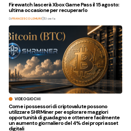
Firewatch lascerà Xbox Game Pass il 15 agosto:
ultima occasione per recuperarlo
Di
FRANCESCO LEMURI
13 ore fa
VIDEOGIOCHI
Come i possessori di criptovalute possono
utilizzare SHRMiner per esplorare maggiori
opportunità di guadagno e ottenere facilmente
un aumento giornaliero del 4% dei propri asset
digitali