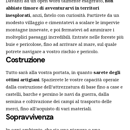
Davanti ad un open word talmente esagerato,
non
abbiate timore di avventurarvi in territori
inesplorati
, anzi, fatelo con curiosità. Partirete da un
modesto villaggio e cimentatevi a scalare le impervie
montagne innevate, e poi fermatevi ad ammirare i
molteplici paesaggi incredibili. Entrate nelle foreste più
buie e pericolose, fino ad arrivare al mare, sul quale
potrete navigare a vostro rischio e pericolo.
Costruzione
Tutto sarà alla vostra portata, in quanto
sarete degli
ottimi
artigiani
. Spazierete le vostre capacità operaie
dalla costruzione dell’attrezzatura di base fino a case e
castelli, barche e persino le navi da guerra, dalla
semina e coltivazione dei campi al trasporto delle
merci, fino all’acquisto di vari materiali.
Sopravvivenza
In ogni ambiente, che sia una pianura o una