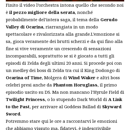
Finito il video l’orchestra intona quello che secondo noi
è
il pezzo migliore della serata
, nonché
probabilmente del’intera saga, il tema della
Gerudo
Valley di Ocarina
, riarrangiata in un modo
spettacolare e rivalorizzata alla grande.L’emozione si
sa, gioca veramente dei brutti scherzi e da qui fino alla
fine si vive veramente un crescendo di sensazioni
incomparabili, soprattutto se si è giocato a tutti gli
episodi di Zelda degli ultimi 20 anni. Si procede poi con
un medley dei boss di Zelda tra cui il King Dodongo di
Ocarina of Time
, Molgera di
Wind Waker
e altri boss
celebri presi anche da
Phantom Horuglass
, il primo
episodio uscito su DS. Ma non mancano l’Hyrule Field di
Twilight Princess
, o lo stupendo Dark World di
A Link
to the Past
, per arrivare al Goddess Ballad di
Skyward
Sword
.
Potremmo stare qui le ore a raccontarvi le emozioni
che abbiamo vissuto ma, fidatevi, è indescrivibile