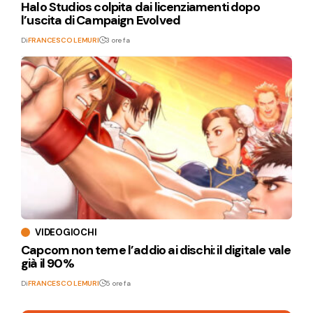
Halo Studios colpita dai licenziamenti dopo
l’uscita di Campaign Evolved
Di
FRANCESCO LEMURI
3 ore fa
VIDEOGIOCHI
Capcom non teme l’addio ai dischi: il digitale vale
già il 90%
Di
FRANCESCO LEMURI
5 ore fa