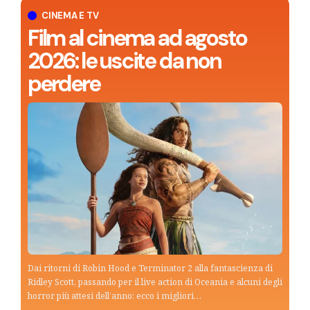
CINEMA E TV
Film al cinema ad agosto
2026: le uscite da non
perdere
Dai ritorni di Robin Hood e Terminator 2 alla fantascienza di
Ridley Scott, passando per il live action di Oceania e alcuni degli
horror più attesi dell’anno: ecco i migliori…