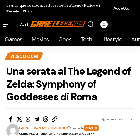
Usando questo sito, accetto le nostre
Privacy Policy
e i
Accetto
Termini d'Uso
.
Aa
Games
Movies
Geek
Tech
Lifestyle
Au
VIDEOGIOCHI
Una serata al The Legend of
Zelda: Symphony of
Goddesses di Roma
Lettura da 7 minuti
Di
GIANLUCA "GIANZ" BIANCHINI
11 anni fa
ANALISI
Ultimo Aggiornamento: 16 Novembre 2015 alle 6:31 PM