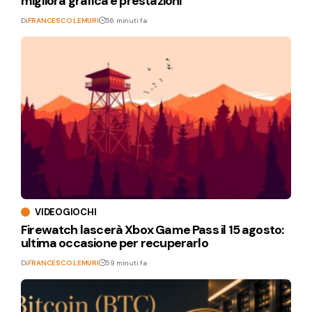
migliora grafica e prestazioni
Di
FRANCESCO LEMURI
56 minuti fa
VIDEOGIOCHI
Firewatch lascerà Xbox Game Pass il 15 agosto:
ultima occasione per recuperarlo
Di
FRANCESCO LEMURI
59 minuti fa