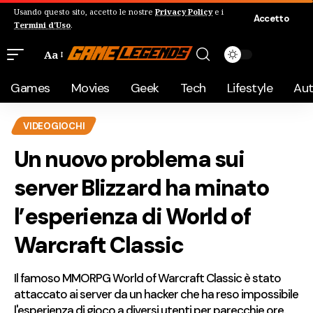
Usando questo sito, accetto le nostre
Privacy Policy
e i
Accetto
Termini d'Uso
.
Aa
Games
Movies
Geek
Tech
Lifestyle
Au
VIDEOGIOCHI
Un nuovo problema sui
server Blizzard ha minato
l’esperienza di World of
Warcraft Classic
Il famoso MMORPG World of Warcraft Classic è stato
attaccato ai server da un hacker che ha reso impossibile
l'esperienza di gioco a diversi utenti per parecchie ore.