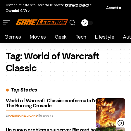
Usando questo sito, accetto le nostre
Privacy Policy
e i
Accetto
Termini d'Uso
.
Games
Movies
Geek
Tech
Lifestyle
Au
Tag:
World of Warcraft
Classic
Top Stories
World of Warcraft Classic: confermata l’espansione
The Burning Crusade
Di
ANDREA PELLICANE
5 anni fa
Un nuovo problema sui server Blizzard ha minato