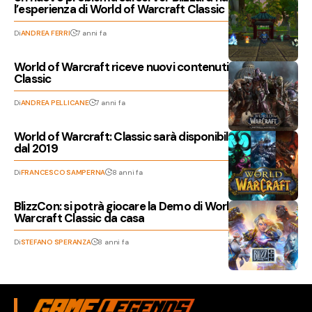
l’esperienza di World of Warcraft Classic
Di
ANDREA FERRI
7 anni fa
World of Warcraft riceve nuovi contenuti oltre a Wow
Classic
Di
ANDREA PELLICANE
7 anni fa
World of Warcraft: Classic sarà disponibile a partire
dal 2019
Di
FRANCESCO SAMPERNA
8 anni fa
BlizzCon: si potrà giocare la Demo di World of
Warcraft Classic da casa
Di
STEFANO SPERANZA
8 anni fa