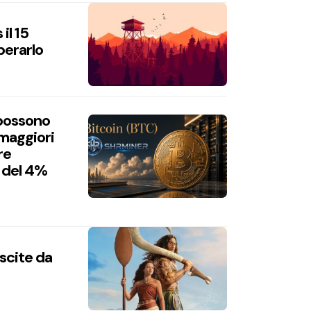
il 15
perarlo
 possono
 maggiori
re
 del 4%
uscite da