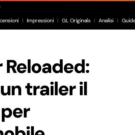
.
censioni
Impressioni
GL Originals
Analisi
Guid
 Reloaded:
n trailer il
 per
mobile