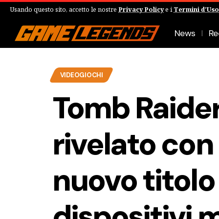
Usando questo sito, accetto le nostre
Privacy Policy
e i
Termini d'Uso
News
Re
VIDEOGIOCHI
Tomb Raider
rivelato con u
nuovo titolo
dispositivi 