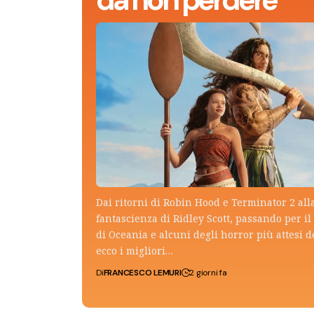
Dai ritorni di Robin Hood e Terminator 2 all
fantascienza di Ridley Scott, passando per il 
di Oceania e alcuni degli horror più attesi d
ecco i migliori…
Di
FRANCESCO LEMURI
2 giorni fa