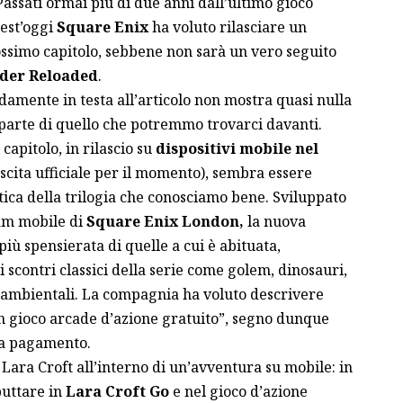
Passati ormai più di due anni
dall’ultimo gioco
uest’oggi
Square Enix
ha voluto rilasciare un
rossimo capitolo, sebbene non sarà un vero seguito
der Reloaded
.
damente in testa all’articolo non mostra quasi nulla
e parte di quello che potremmo trovarci davanti.
capitolo, in rilascio su
dispositivi mobile nel
scita ufficiale per il momento), sembra essere
tica della trilogia che conosciamo bene. Sviluppato
am mobile di
Square Enix London,
la nuova
ù spensierata di quelle a cui è abituata,
i scontri classici della serie come golem, dinosauri,
 ambientali. La compagnia ha voluto descrivere
 gioco arcade d’azione gratuito”, segno dunque
à a pagamento.
Lara Croft all’interno di un’avventura su mobile: in
buttare in
Lara Croft Go
e nel gioco d’azione