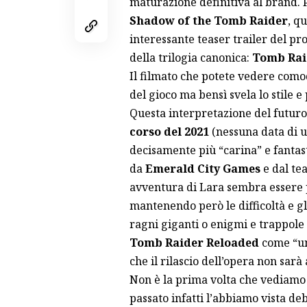
maturazione definitiva al brand. 
Shadow of the Tomb Raider
, q
interessante teaser trailer del p
della trilogia canonica:
Tomb Rai
Il filmato che potete vedere como
del gioco ma bensì svela lo stile 
Questa interpretazione del futuro 
corso del 2021
(nessuna data di u
decisamente più “carina” e fantas
da
Emerald City Games
e dal te
avventura di Lara sembra essere pi
mantenendo però le difficoltà e gl
ragni giganti o enigmi e trappole
Tomb Raider Reloaded
come “un
che il rilascio dell’opera non sar
Non è la prima volta che vediamo 
passato infatti l’abbiamo vista de