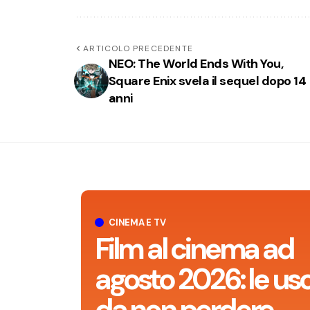
ARTICOLO PRECEDENTE
NEO: The World Ends With You,
Square Enix svela il sequel dopo 14
anni
CINEMA E TV
Film al cinema ad
agosto 2026: le usc
da non perdere