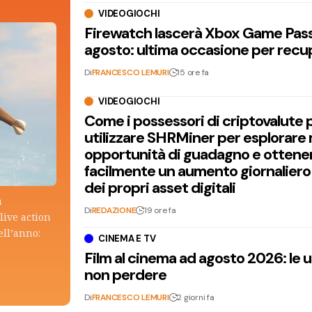
VIDEOGIOCHI
Firewatch lascerà Xbox Game Pass 
agosto: ultima occasione per recu
Di
FRANCESCO LEMURI
15 ore fa
VIDEOGIOCHI
Come i possessori di criptovalute
utilizzare SHRMiner per esplorare
opportunità di guadagno e ottene
facilmente un aumento giornaliero
dei propri asset digitali
a
Di
REDAZIONE
19 ore fa
live action
ell’anno:
CINEMA E TV
Film al cinema ad agosto 2026: le 
non perdere
Di
FRANCESCO LEMURI
2 giorni fa