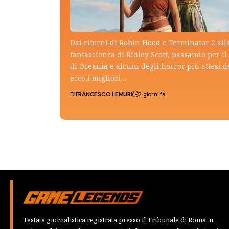
Dai ritorni di Robin Hood e Terminator 2 all
fantascienza di Ridley Scott, passando per il 
di Oceania e alcuni degli horror più attesi d
ecco i migliori…
Di
FRANCESCO LEMURI
2 giorni fa
Testata giornalistica registrata presso il Tribunale di Roma, n.