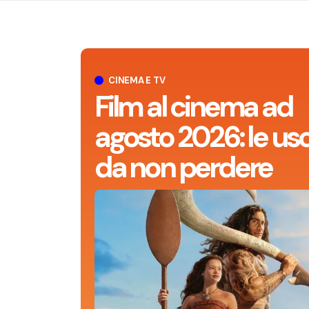
CINEMA E TV
Film al cinema ad
agosto 2026: le usc
da non perdere