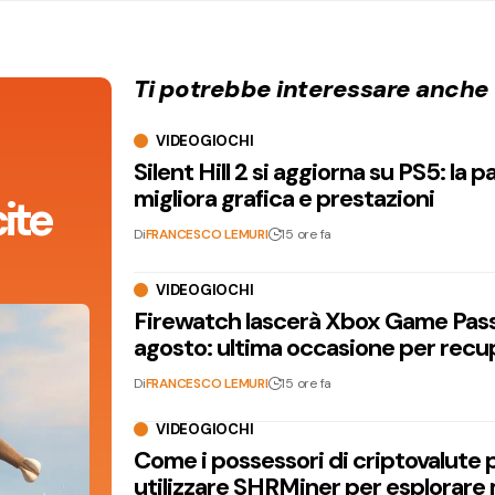
Ti potrebbe interessare anche
VIDEOGIOCHI
Silent Hill 2 si aggiorna su PS5: la p
migliora grafica e prestazioni
ite
Di
FRANCESCO LEMURI
15 ore fa
VIDEOGIOCHI
Firewatch lascerà Xbox Game Pass 
agosto: ultima occasione per recu
Di
FRANCESCO LEMURI
15 ore fa
VIDEOGIOCHI
Come i possessori di criptovalute
utilizzare SHRMiner per esplorare