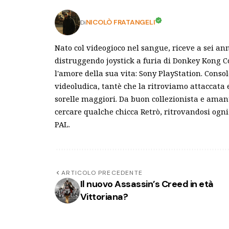
NICOLÒ FRATANGELI
Di
Nato col videogioco nel sangue, riceve a sei an
distruggendo joystick a furia di Donkey Kong C
l'amore della sua vita: Sony PlayStation. Conso
videoludica, tantè che la ritroviamo attaccata
sorelle maggiori. Da buon collezionista e ama
cercare qualche chicca Retrò, ritrovandosi ogni 
PAL.
ARTICOLO PRECEDENTE
Il nuovo Assassin’s Creed in età
Vittoriana?