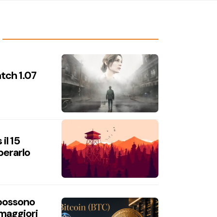
atch 1.07
il 15
perarlo
 possono
 maggiori