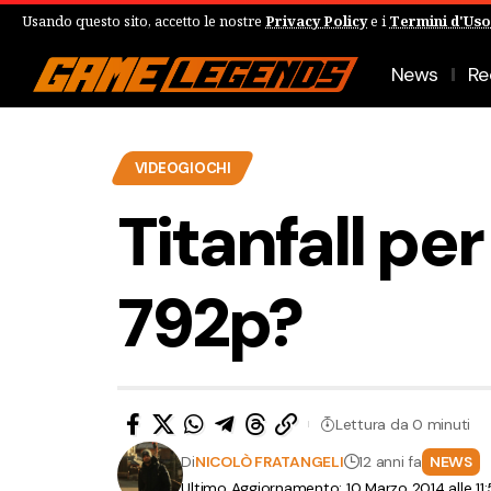
Usando questo sito, accetto le nostre
Privacy Policy
e i
Termini d'Uso
News
Re
VIDEOGIOCHI
Titanfall pe
792p?
Lettura da 0 minuti
Di
NICOLÒ FRATANGELI
12 anni fa
NEWS
Ultimo Aggiornamento: 10 Marzo 2014 alle 11