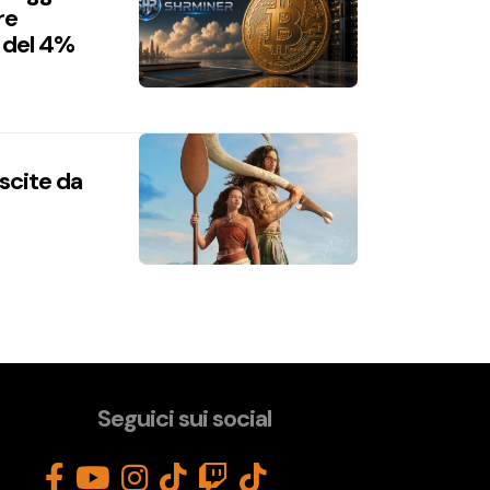
re
 del 4%
uscite da
Seguici sui social