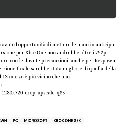
avuto l’opportunità di mettere le mani in anticipo
 versione per XboxOne non andrebbe oltre i 792p.
ere con le dovute precauzioni, anche per Respawn
ersione finale sarebbe stata migliore di quella della
il 13 marzo è più vicino che mai.
AWN
PC
MICROSOFT
XBOX ONE S/X