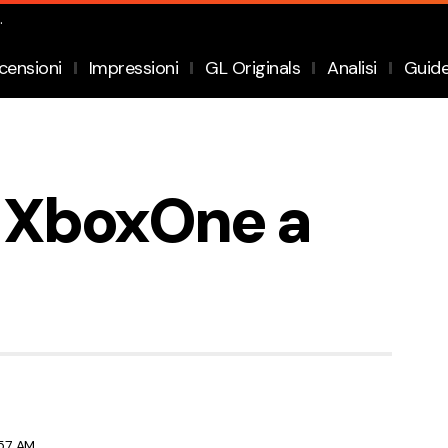
.
censioni
Impressioni
GL Originals
Analisi
Guid
r XboxOne a
:57 AM