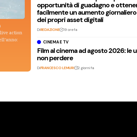
opportunità di guadagno e ottene
facilmente un aumento giornaliero
dei propri asset digitali
a
Di
REDAZIONE
19 ore fa
live action
ell’anno:
CINEMA E TV
Film al cinema ad agosto 2026: le 
non perdere
Di
FRANCESCO LEMURI
2 giorni fa