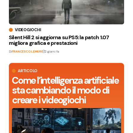
VIDEOGIOCHI
Silent Hill 2 si aggiorna su PS5: la patch 1.07
migliora grafica e prestazioni
Di
FRANCESCO LEMURI
2 giorni fa
ARTICOLO
Come l’intelligenza artificiale
sta cambiando il modo di
creare i videogiochi