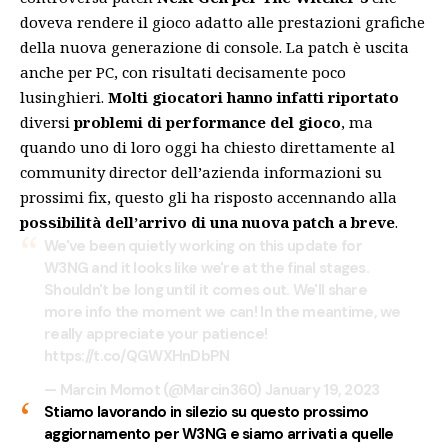
doveva rendere il gioco adatto alle prestazioni grafiche
della nuova generazione di console. La patch è uscita
anche per PC, con risultati decisamente poco
lusinghieri.
Molti giocatori hanno infatti riportato
diversi
problemi di performance del gioco
, ma
quando uno di loro oggi ha chiesto direttamente al
community director dell’azienda informazioni su
prossimi fix, questo gli ha risposto accennando alla
possibilità dell’arrivo di una nuova patch a breve
.
We've been quietly working on this update for
W3NG and it looks like we're at the final stages.
Shouldn't be long until it comes out. We'll share
more info the moment we can! In the meantime, we
really appreciate your patience!
https://t.co/QGWXHnDbPN
— Marcin Momot (@Marcin360)
January 19, 2023
Stiamo lavorando in silezio su questo prossimo
aggiornamento per W3NG e siamo arrivati a quelle