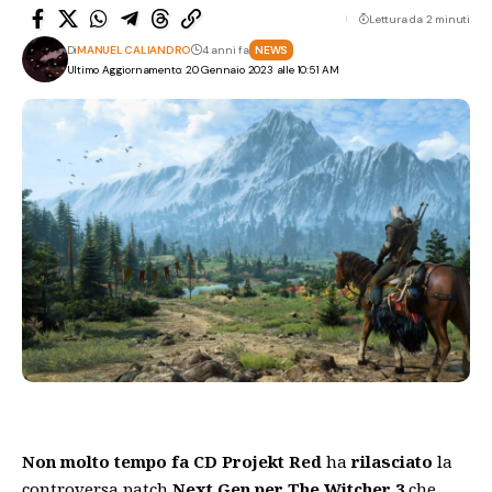
Lettura da 2 minuti
Di
MANUEL CALIANDRO
4 anni fa
NEWS
Ultimo Aggiornamento: 20 Gennaio 2023 alle 10:51 AM
Non molto tempo fa
CD Projekt Red
ha
rilasciato
la
controversa patch
Next Gen per The Witcher 3
che