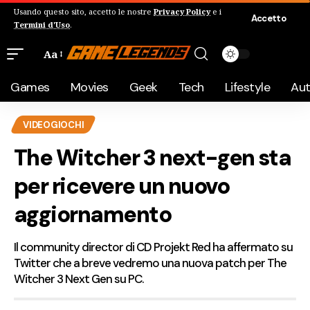
Usando questo sito, accetto le nostre
Privacy Policy
e i
Accetto
Termini d'Uso
.
Aa
Games
Movies
Geek
Tech
Lifestyle
Au
VIDEOGIOCHI
The Witcher 3 next-gen sta
per ricevere un nuovo
aggiornamento
Il community director di CD Projekt Red ha affermato su
Twitter che a breve vedremo una nuova patch per The
Witcher 3 Next Gen su PC.