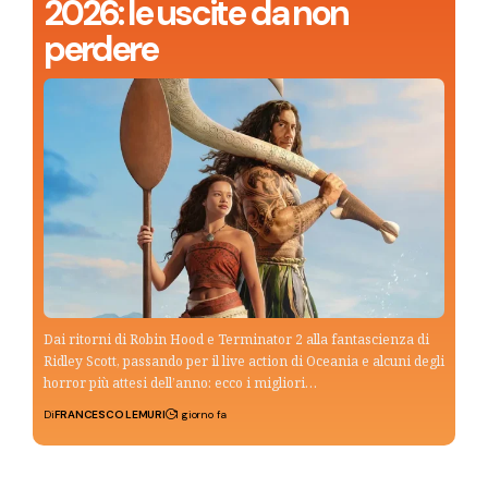
2026: le uscite da non
perdere
Dai ritorni di Robin Hood e Terminator 2 alla fantascienza di
Ridley Scott, passando per il live action di Oceania e alcuni degli
horror più attesi dell’anno: ecco i migliori…
Di
FRANCESCO LEMURI
1 giorno fa