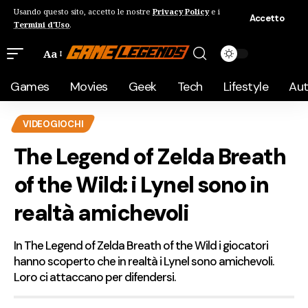
Usando questo sito, accetto le nostre
Privacy Policy
e i
Accetto
Termini d'Uso
.
Aa
Games
Movies
Geek
Tech
Lifestyle
Au
VIDEOGIOCHI
The Legend of Zelda Breath
of the Wild: i Lynel sono in
realtà amichevoli
In The Legend of Zelda Breath of the Wild i giocatori
hanno scoperto che in realtà i Lynel sono amichevoli.
Loro ci attaccano per difendersi.