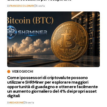
Di
FRANCESCO LEMURI
5 ore fa
VIDEOGIOCHI
Come i possessori di criptovalute possono
utilizzare SHRMiner per esplorare maggiori
opportunità di guadagno e ottenere facilmente
un aumento giornaliero del 4% dei propri asset
digitali
Di
REDAZIONE
9 ore fa