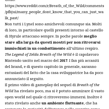
https://www.reddit.com/r/Breath_of_the_Wild/comments
/pfbjui/many_people_dont_know_that_you_can_just_wa
lk_past/
Non tutti i Lynel sono amichevoli comunque sia. Molti
di loro, in particolare quelli presenti intorno al castello
di Hyrule attaccano sempre. In poche parole
meglio
stare alla larga da questi mostri per non ritrovarsi
immischiati in un combattimento
all’ultimo respiro.
The Legend of Zelda Breath of the Wild
è il
capolavoro
Nintendo
uscito nel marzo del
2017
. I fan più accaniti
del brand, e di questo capitolo in generale, saranno
entusiasti del fatto che la casa sviluppatrice ha da poco
annunciato il seguito.
Il primo video di gameplay del
sequel
di
Breath of the
Wild
ha rivelato poco, ma si è potuto ammirare il vasto
open world nel quale ci ritroveremo immersi. Inoltre è
stato rivelato anche
un ambiente fluttuante
, che ha