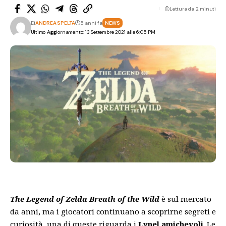
Lettura da 2 minuti
Di
ANDREA SPELTA
5 anni fa
NEWS
Ultimo Aggiornamento: 13 Settembre 2021 alle 6:05 PM
The Legend of Zelda Breath of the Wild
è sul mercato
da anni, ma i giocatori continuano a scoprirne segreti e
curiosità, una di queste riguarda i
Lynel amichevoli
. Le