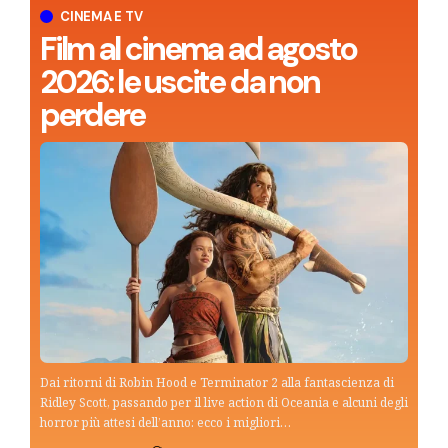
CINEMA E TV
Film al cinema ad agosto
2026: le uscite da non
perdere
Dai ritorni di Robin Hood e Terminator 2 alla fantascienza di
Ridley Scott, passando per il live action di Oceania e alcuni degli
horror più attesi dell’anno: ecco i migliori…