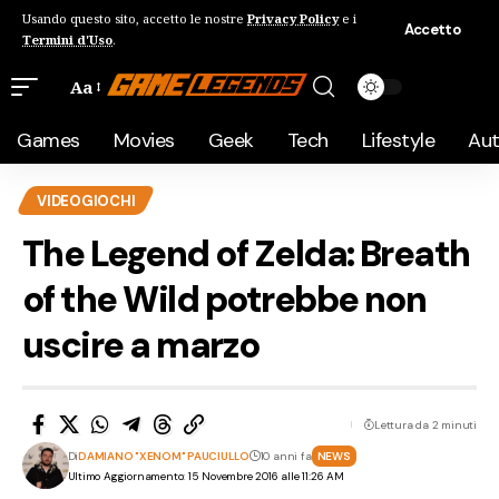
Usando questo sito, accetto le nostre
Privacy Policy
e i
Accetto
Termini d'Uso
.
Aa
Games
Movies
Geek
Tech
Lifestyle
Au
VIDEOGIOCHI
The Legend of Zelda: Breath
of the Wild potrebbe non
uscire a marzo
Lettura da 2 minuti
Di
DAMIANO "XENOM" PAUCIULLO
10 anni fa
NEWS
Ultimo Aggiornamento: 15 Novembre 2016 alle 11:26 AM