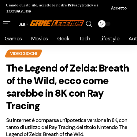
Usando questo sito, accetto le nostre
Privacy Policy
e i
Accetto
Termini d'Uso
.
Aa
Games
Movies
Geek
Tech
Lifestyle
Au
VIDEOGIOCHI
The Legend of Zelda: Breath
of the Wild, ecco come
sarebbe in 8K con Ray
Tracing
Su Internet è comparsa un'ipotetica versione in 8K, con
tanto di utilizzo del Ray Tracing, del titolo Nintendo The
Legend of Zelda: Breath of the Wild.