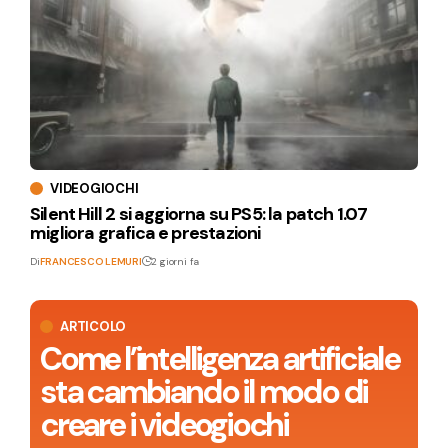
VIDEOGIOCHI
Silent Hill 2 si aggiorna su PS5: la patch 1.07
migliora grafica e prestazioni
Di
FRANCESCO LEMURI
2 giorni fa
ARTICOLO
Come l’intelligenza artificiale
sta cambiando il modo di
creare i videogiochi