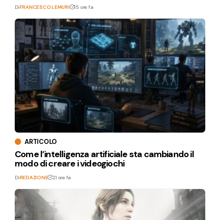
Di
FRANCESCO LEMURI
15 ore fa
ARTICOLO
Come l’intelligenza artificiale sta cambiando il
modo di creare i videogiochi
Di
REDAZIONE
21 ore fa