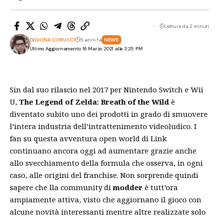
Lettura da 2 minuti
Di
GIONA CORUCCI
5 anni fa
NEWS
Ultimo Aggiornamento: 16 Marzo 2021 alle 3:25 PM
Sin dal suo rilascio nel 2017 per Nintendo Switch e Wii
U,
The Legend of Zelda: Breath of the Wild
è
diventato subito uno dei prodotti in grado di
smuovere
l’intera industria
dell’intrattenimento videoludico. I
fan su questa avventura open world di Link
continuano ancora oggi ad aumentare grazie anche
allo svecchiamento della formula che osserva, in ogni
caso, alle origini del franchise. Non sorprende quindi
sapere che lla community di
modder
è tutt’ora
ampiamente attiva, visto che aggiornano il gioco con
alcune novità interessanti mentre altre realizzate solo