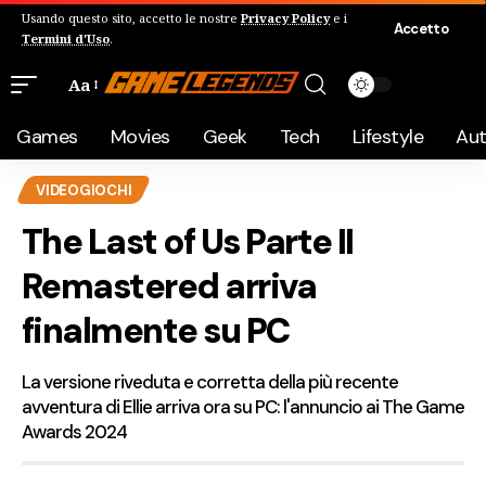
Usando questo sito, accetto le nostre
Privacy Policy
e i
Accetto
Termini d'Uso
.
Aa
Games
Movies
Geek
Tech
Lifestyle
Au
VIDEOGIOCHI
The Last of Us Parte II
Remastered arriva
finalmente su PC
La versione riveduta e corretta della più recente
avventura di Ellie arriva ora su PC: l'annuncio ai The Game
Awards 2024