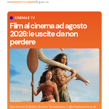
Di
FRANCESCO LEMURI
2 giorni fa
CINEMA E TV
Film al cinema ad agosto
2026: le uscite da non
perdere
Dai ritorni di Robin Hood e Terminator 2 alla fantascienza di