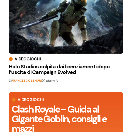
VIDEOGIOCHI
Halo Studios colpita dai licenziamenti dopo
l’uscita di Campaign Evolved
Di
FRANCESCO LEMURI
1 giorno fa
VIDEOGIOCHI
Clash Royale – Guida al
Gigante Goblin, consigli e
mazzi