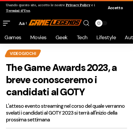
Usando questo sito, accetto le nostre
Privacy Policy
e i
Accetto
Termini d'Uso
.
Aa
Games
Movies
Geek
Tech
Lifestyle
Au
VIDEOGIOCHI
The Game Awards 2023, a
breve conosceremo i
candidati al GOTY
L'atteso evento streaming nel corso del quale verranno
svelati i candidati al GOTY 2023 si terrà all'inizio della
prossima settimana