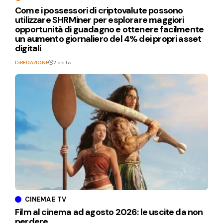
Come i possessori di criptovalute possono
utilizzare SHRMiner per esplorare maggiori
opportunità di guadagno e ottenere facilmente
un aumento giornaliero del 4% dei propri asset
digitali
Di
REDAZIONE
2 ore fa
CINEMA E TV
Film al cinema ad agosto 2026: le uscite da non
perdere