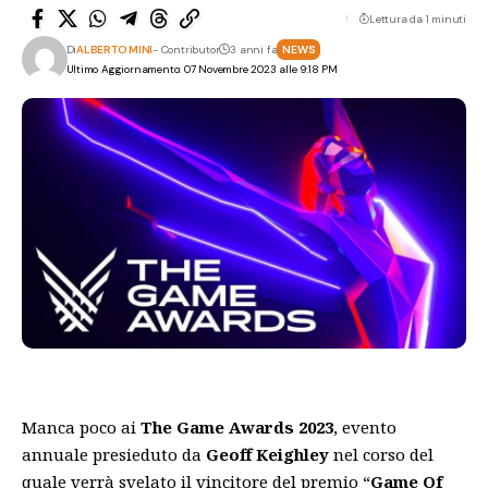
Lettura da 1 minuti
Di
ALBERTO MINI
- Contributor
3 anni fa
NEWS
Ultimo Aggiornamento: 07 Novembre 2023 alle 9:18 PM
Manca poco ai
The Game Awards 2023
, evento
annuale presieduto da
Geoff Keighley
nel corso del
quale verrà svelato il vincitore del premio “
Game Of