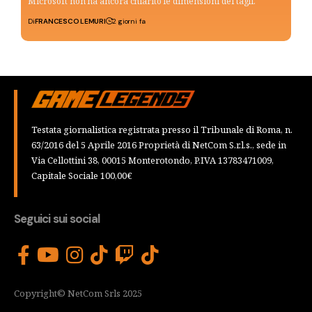
Microsoft non ha ancora chiarito le dimensioni dei tagli.
Di
FRANCESCO LEMURI
2 giorni fa
Testata giornalistica registrata presso il Tribunale di Roma, n.
63/2016 del 5 Aprile 2016 Proprietà di NetCom S.r.l.s., sede in
Via Cellottini 38, 00015 Monterotondo, P.IVA 13783471009,
Capitale Sociale 100,00€
Seguici sui social
Copyright© NetCom Srls 2025