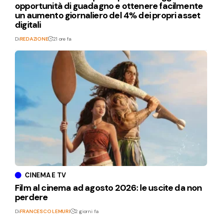
opportunità di guadagno e ottenere facilmente
un aumento giornaliero del 4% dei propri asset
digitali
Di
REDAZIONE
21 ore fa
CINEMA E TV
Film al cinema ad agosto 2026: le uscite da non
perdere
Di
FRANCESCO LEMURI
2 giorni fa