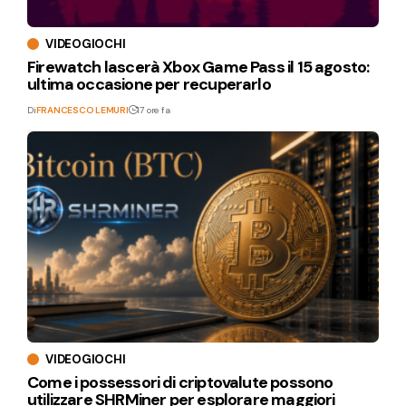
VIDEOGIOCHI
Firewatch lascerà Xbox Game Pass il 15 agosto:
ultima occasione per recuperarlo
Di
FRANCESCO LEMURI
17 ore fa
VIDEOGIOCHI
Come i possessori di criptovalute possono
utilizzare SHRMiner per esplorare maggiori