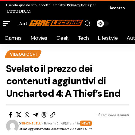
Usando questo sito, accetto le nostre
Privacy Policy
e i
Accetto
Termini d'Uso
.
Aa
Games
Movies
Geek
Tech
Lifestyle
Au
VIDEOGIOCHI
Svelato il prezzo dei
contenuti aggiuntivi di
Uncharted 4: A Thief’s End
Lettura da 0 minuti
Di
SIMONE LELLI
- Editor in Chief
11 anni fa
NEWS
Ultimo Aggiornamento: 08 Settembre 2015 alle 1:10 PM