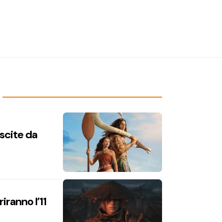
uscite da
iranno l’11