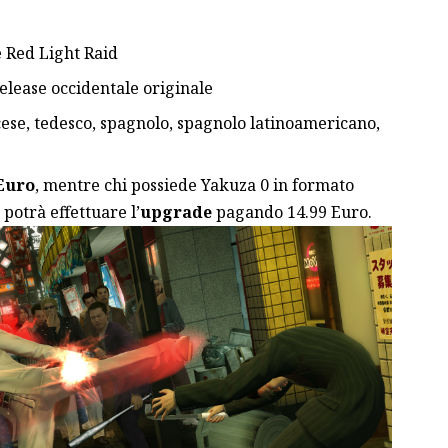
 Red Light Raid
release occidentale originale
ancese, tedesco, spagnolo, spagnolo latinoamericano,
 Euro
, mentre chi possiede Yakuza 0 in formato
potrà effettuare l’
upgrade
pagando 14.99 Euro.