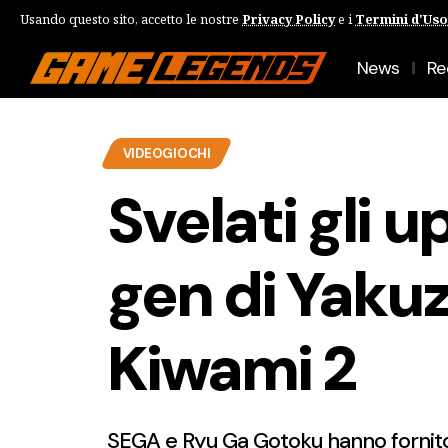
Usando questo sito, accetto le nostre
Privacy Policy
e i
Termini d'Uso
News
Re
VIDEOGIOCHI
Svelati gli 
gen di Yakuz
Kiwami 2
SEGA e Ryu Ga Gotoku hanno fornito 