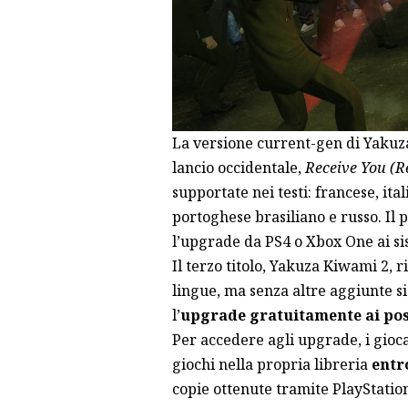
La versione current-gen di Yakuz
lancio occidentale,
Receive You (R
supportate nei testi: francese, it
portoghese brasiliano e russo. Il
l’upgrade da PS4 o Xbox One ai si
Il terzo titolo, Yakuza Kiwami 2, r
lingue, ma senza altre aggiunte si
l’
upgrade gratuitamente ai poss
Per accedere agli upgrade, i gioc
giochi nella propria libreria
entro
copie ottenute tramite PlayStation