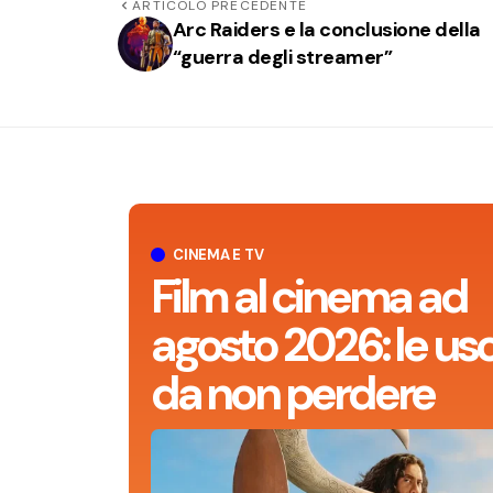
ARTICOLO PRECEDENTE
Arc Raiders e la conclusione della
“guerra degli streamer”
CINEMA E TV
Film al cinema ad
agosto 2026: le usc
da non perdere