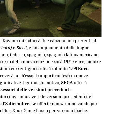
a Kiwami introdurrà due canzoni non presenti al
eborn)
e
Bleed
, e un ampliamento delle lingue
aliano, tedesco, spagnolo, spagnolo latinoamericano,
 prezzo della nuova edizione sarà 19.99 euro, mentre
stemi current-gen costerà soltanto
1.99 Euro
.
iceverà anch’esso il supporto ai testi in nuove
gnificative. Per questo motivo,
SEGA
offrirà
essori delle versioni precedenti
.
atori dovranno avere le versioni precedenti dei
 l’8 dicembre
. Le offerte non saranno valide per
 Plus, Xbox Game Pass o per versioni fisiche.