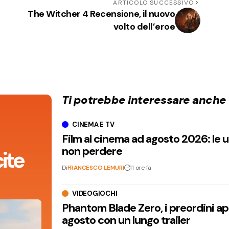
ARTICOLO SUCCESSIVO
The Witcher 4 Recensione, il nuovo
volto dell’eroe
Ti potrebbe interessare anche
CINEMA E TV
Film al cinema ad agosto 2026: le 
non perdere
ite
Di
FRANCESCO LEMURI
11 ore fa
VIDEOGIOCHI
Phantom Blade Zero, i preordini apr
agosto con un lungo trailer