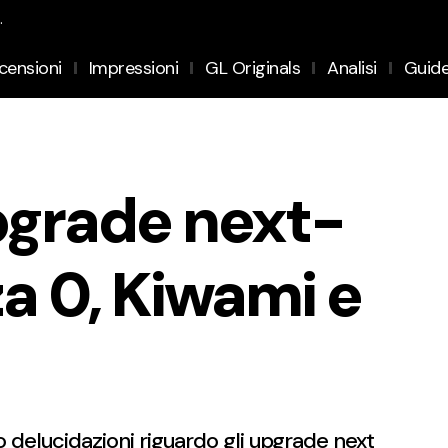
.
censioni
Impressioni
GL Originals
Analisi
Guid
upgrade next-
a 0, Kiwami e
delucidazioni riguardo gli upgrade next