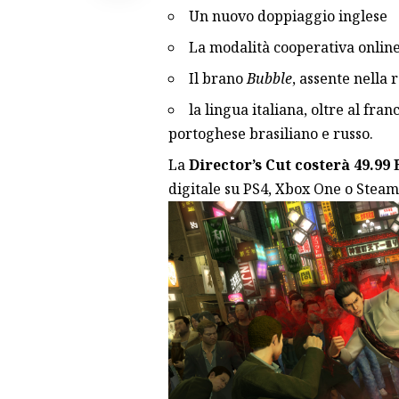
Un nuovo doppiaggio inglese
La modalità cooperativa online
Il brano
Bubble
, assente nella 
la lingua italiana, oltre al fr
portoghese brasiliano e russo.
La
Director’s Cut costerà 49.99
digitale su PS4, Xbox One o Steam 