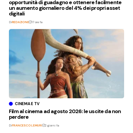
opportunità di guadagno e ottenere facilmente
un aumento giornaliero del 4% dei propri asset
digitali
Di
REDAZIONE
17 ore fa
CINEMA E TV
Film al cinema ad agosto 2026: le uscite da non
perdere
Di
FRANCESCO LEMURI
2 giorni fa