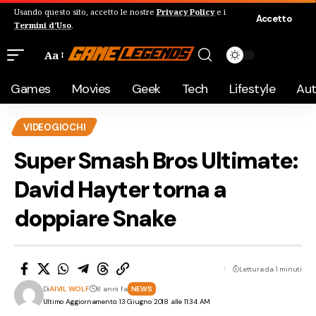
Usando questo sito, accetto le nostre
Privacy Policy
e i
Accetto
Termini d'Uso
.
Aa
Games
Movies
Geek
Tech
Lifestyle
Au
VIDEOGIOCHI
Super Smash Bros Ultimate:
David Hayter torna a
doppiare Snake
Lettura da 1 minuti
Di
AIVIL WOLF
8 anni fa
NEWS
Ultimo Aggiornamento: 13 Giugno 2018 alle 11:34 AM