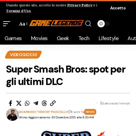
Usando questo sito, accetto le nostre
Privacy Policy
e i
Accetto
Termini d'Uso
.
Aa
Games
Movies
Geek
Tech
Lifestyle
Au
VIDEOGIOCHI
Super Smash Bros: spot per
gli ultimi DLC
Lettura da 1 minuti
Di
DAMIANO "XENOM" PAUCIULLO
11 anni fa
NEWS
Ultimo Aggiornamento: 30 Dicembre 2015 alle 8:30 AM