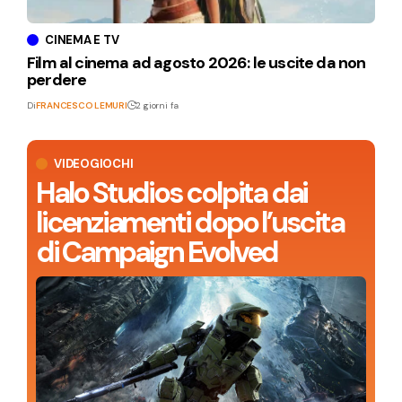
CINEMA E TV
Film al cinema ad agosto 2026: le uscite da non
perdere
Di
FRANCESCO LEMURI
2 giorni fa
VIDEOGIOCHI
Halo Studios colpita dai
licenziamenti dopo l’uscita
di Campaign Evolved