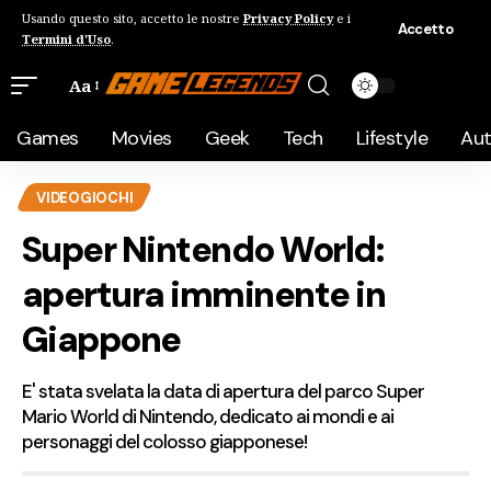
Usando questo sito, accetto le nostre
Privacy Policy
e i
Accetto
Termini d'Uso
.
Aa
Games
Movies
Geek
Tech
Lifestyle
Au
VIDEOGIOCHI
Super Nintendo World:
apertura imminente in
Giappone
E' stata svelata la data di apertura del parco Super
Mario World di Nintendo, dedicato ai mondi e ai
personaggi del colosso giapponese!