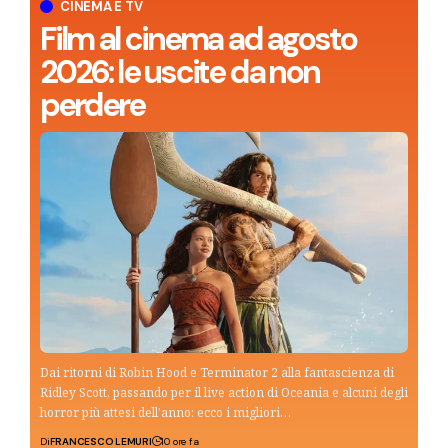
CINEMA E TV
Film al cinema ad agosto
2026: le uscite da non
perdere
Dai ritorni di Robin Hood e Terminator 2 alla fantascienza di
Ridley Scott, passando per il live action di Oceania e alcuni degli
horror più attesi dell’anno: ecco i migliori…
Di
FRANCESCO LEMURI
10 ore fa