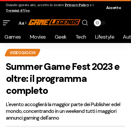
Usando questo sito, accetto le nostre
Privacy Policy
e i
Accetto
Termini d'Uso
.
Aa
Games
Movies
Geek
Tech
Lifestyle
Au
VIDEOGIOCHI
Summer Game Fest 2023 e
oltre: il programma
completo
L'evento accoglierà la maggior parte dei Publisher edel
mondo, concentrando in un weekend tutti i maggiori
annunci gaming dell'anno