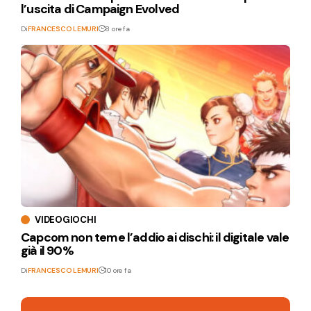
l’uscita di Campaign Evolved
Di
FRANCESCO LEMURI
8 ore fa
VIDEOGIOCHI
Capcom non teme l’addio ai dischi: il digitale vale
già il 90%
Di
FRANCESCO LEMURI
10 ore fa