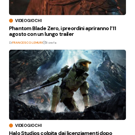
VIDEOGIOCHI
Phantom Blade Zero, i preordini apriranno l’11
agosto con un lungo trailer
Di
FRANCESCO LEMURI
8 ore fa
VIDEOGIOCHI
Halo Studios colpita dai licenziamenti dopo