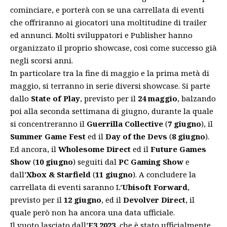
cominciare, e porterà con se una carrellata di eventi
che offriranno ai giocatori una moltitudine di trailer
ed annunci. Molti sviluppatori e Publisher hanno
organizzato il proprio showcase, così come successo già
negli scorsi anni.
In particolare tra la fine di maggio e la prima metà di
maggio, si terranno in serie diversi showcase. Si parte
dallo
State of Play
, previsto per il
24 maggio
, balzando
poi alla seconda settimana di giugno, durante la quale
si concentreranno il
Guerrilla Collective
(
7 giugno
), il
Summer Game Fest
ed il
Day of the Devs
(
8 giugno
).
Ed ancora, il
Wholesome Direct
ed il
Future Games
Show
(
10 giugno
) seguiti dal
PC Gaming Show
e
dall’
Xbox & Starfield
(
11 giugno
). A concludere la
carrellata di eventi saranno L’
Ubisoft Forward
,
previsto per il
12 giugno
, ed il
Devolver Direct
, il
quale però non ha ancora una data ufficiale.
Il vuoto lasciato dall’
E3 2023
, che è stato ufficialmente