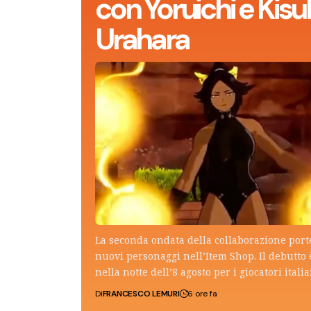
con Yoruichi e Kisu
Urahara
La seconda ondata della collaborazione por
nuovi personaggi nell’Item Shop. Il debutto 
nella notte dell’8 agosto per i giocatori italia
Di
FRANCESCO LEMURI
6 ore fa