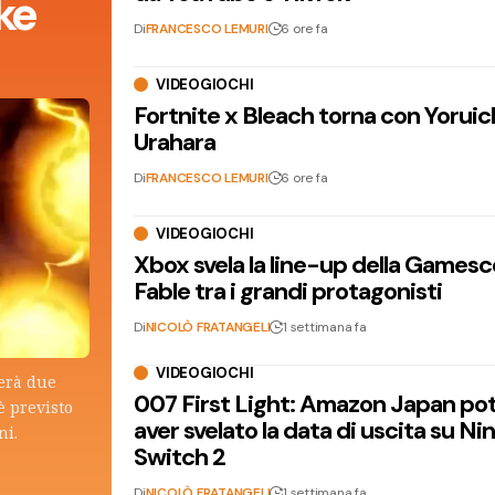
ke
Di
FRANCESCO LEMURI
6 ore fa
VIDEOGIOCHI
Fortnite x Bleach torna con Yoruic
Urahara
Di
FRANCESCO LEMURI
6 ore fa
VIDEOGIOCHI
Xbox svela la line-up della Games
Fable tra i grandi protagonisti
Di
NICOLÒ FRATANGELI
1 settimana fa
VIDEOGIOCHI
terà due
007 First Light: Amazon Japan po
è previsto
aver svelato la data di uscita su N
ni.
Switch 2
Di
NICOLÒ FRATANGELI
1 settimana fa