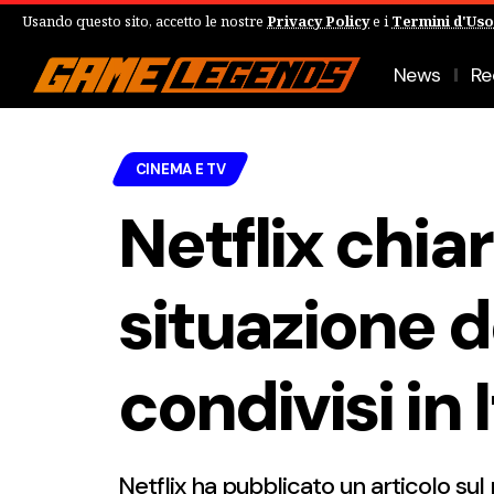
Usando questo sito, accetto le nostre
Privacy Policy
e i
Termini d'Uso
News
Re
CINEMA E TV
Netflix chiar
situazione d
condivisi in I
Netflix ha pubblicato un articolo sul 