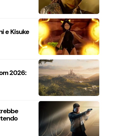
hi e Kisuke
com 2026:
trebbe
intendo