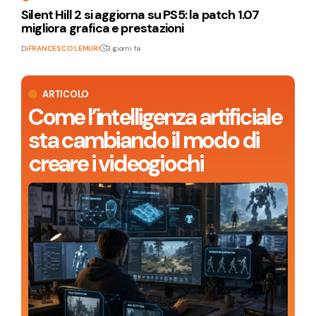
Silent Hill 2 si aggiorna su PS5: la patch 1.07
migliora grafica e prestazioni
Di
FRANCESCO LEMURI
3 giorni fa
ARTICOLO
Come l’intelligenza artificiale
sta cambiando il modo di
creare i videogiochi