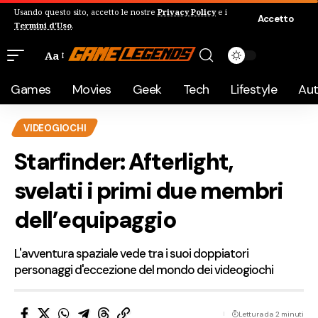
Usando questo sito, accetto le nostre
Privacy Policy
e i
Accetto
Termini d'Uso
.
Aa
Games
Movies
Geek
Tech
Lifestyle
Au
VIDEOGIOCHI
Starfinder: Afterlight,
svelati i primi due membri
dell’equipaggio
L'avventura spaziale vede tra i suoi doppiatori
personaggi d'eccezione del mondo dei videogiochi
Lettura da 2 minuti