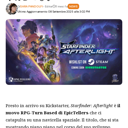
Di
SARA PANDOLFI
- Editor
11 mesi fa
NEWS
Ultimo Aggiornamento: 08 Settembre 2025 alle 3:02 PM
Presto in arrivo su Kickstarter,
Starfinder: Afterlight
è
il
nuovo RPG-Turn Based di EpicTellers
che ci
catapulta su una navicella spaziale. Il titolo, che si sta
mostrando piano piano nel corso del suo sviluppo,