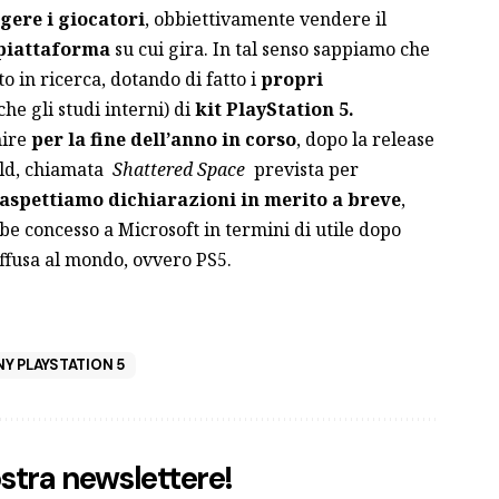
gere i giocatori
, obbiettivamente vendere il
 piattaforma
su cui gira. In tal senso sappiamo che
o in ricerca, dotando di fatto i
propri
e gli studi interni) di
kit PlayStation 5.
ire
per la fine dell’anno in corso
, dopo la release
eld, chiamata
Shattered Space
prevista per
 aspettiamo dichiarazioni in merito a breve
,
e concesso a Microsoft in termini di utile dopo
iffusa al mondo, ovvero PS5.
Y PLAYSTATION 5
nostra newslettere!