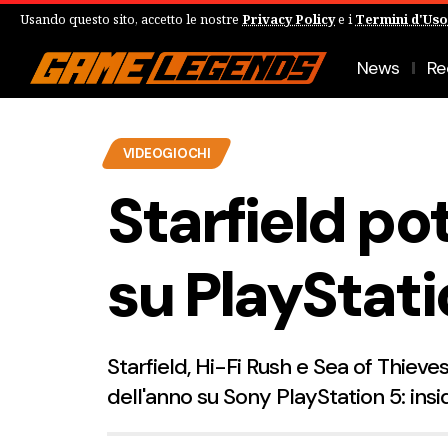
Usando questo sito, accetto le nostre
Privacy Policy
e i
Termini d'Uso
News
Re
VIDEOGIOCHI
Starfield po
su PlayStati
Starfield, Hi-Fi Rush e Sea of Thieve
dell'anno su Sony PlayStation 5: insi