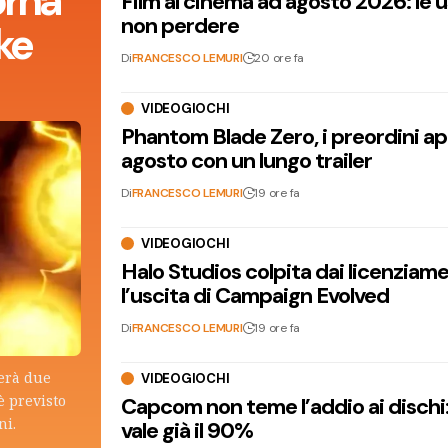
orna
Film al cinema ad agosto 2026: le 
non perdere
ke
Di
FRANCESCO LEMURI
20 ore fa
VIDEOGIOCHI
Phantom Blade Zero, i preordini apr
agosto con un lungo trailer
Di
FRANCESCO LEMURI
19 ore fa
VIDEOGIOCHI
Halo Studios colpita dai licenziam
l’uscita di Campaign Evolved
Di
FRANCESCO LEMURI
19 ore fa
terà due
VIDEOGIOCHI
è previsto
Capcom non teme l’addio ai dischi: i
ni.
vale già il 90%