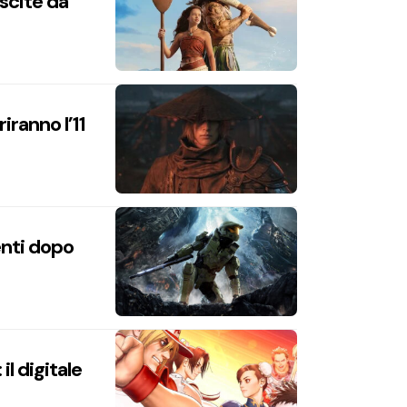
uscite da
iranno l’11
enti dopo
l digitale