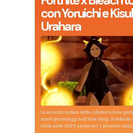
Fortnite x Bleach t
con Yoruichi e Kisu
Urahara
La seconda ondata della collaborazione por
nuovi personaggi nell’Item Shop. Il debutto 
nella notte dell’8 agosto per i giocatori italia