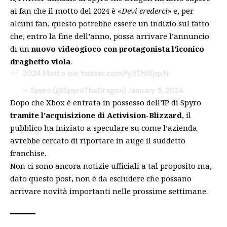
ai fan che il motto del 2024 è «
Devi crederci
» e, per
alcuni fan, questo potrebbe essere un indizio sul fatto
che, entro la fine dell’anno, possa arrivare l’annuncio
di un
nuovo videogioco con protagonista l’iconico
draghetto viola
.
2024 Motto.
pic.twitter.com/fy5ThWjqxN
— Spyro (@SpyroTheDragon)
January 5, 2024
Dopo che Xbox è entrata in possesso dell’IP di Spyro
tramite l’acquisizione di Activision-Blizzard
, il
pubblico ha iniziato a speculare su come l’azienda
avrebbe cercato di riportare in auge il suddetto
franchise.
Non ci sono ancora notizie ufficiali a tal proposito ma,
dato questo post, non è da escludere che possano
arrivare novità importanti nelle prossime settimane.