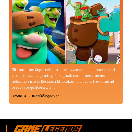
Ultimamente Supercell si sta focalizzando nella creazione di
carte che siano quanto più originali come meccaniche:
abbiamo visto le Reclute, i Mascalzoni ed ora ci troviamo ad
osservare qualcosa che…
Di
MARCO PULICANÒ
2 giorni fa