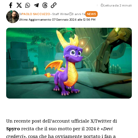
Lettura da 2 minuti
Di
PAOLO SACCUZZO
- Staff Writer
3 anni fa
NEWS
Ultimo Aggiornamento: 07 Gennaio 2024 alle 12:56 PM
Un recente post dell’account ufficiale X/Twitter di
Spyro
recita che il suo motto per il 2024 è «
Devi
crederci
», cosa che ha ovviamente portato i fan a