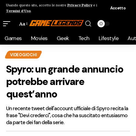
Usando questo sito, accetto le nostre
Privacy Policy
e i
Accetto
Termini d'Uso
.
Aa
Games
Movies
Geek
Tech
Lifestyle
Au
VIDEOGIOCHI
Spyro: un grande annuncio
potrebbe arrivare
quest’anno
Un recente tweet dell'account ufficiale di Spyro recita la
frase "Devi crederci", cosa che ha suscitato entusiasmo
da parte dei fan della serie.