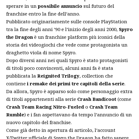
sperare in un
possibile annuncio
sul futuro del
franchise entro la fine dell’anno.
Pubblicato originariamente sulle console PlayStation
tra la fine degli anni ’90 e l’inizio degli anni 2000,
Spyro
the Dragon
è un franchise platform più iconici della
storia dei videogiochi che vede come protagonista un
draghetto viola di nome Spyro.
Dopo diversi anni nei quali Spyro è stato protagonisti
di titoli poco convincenti, alcuni anni fa è stata
pubblicata la
Reignited Trilogy
, collection che
contiene
i remake dei primi tre capitoli della serie
.
Da allora, Spyro è apparso solo come personaggio extra
di titoli appartenenti alla serie
Crash Bandicoot
(come
Crash Team Racing Nitro-Fueled
o
Crash Team
Rumble
) e i fan aspettavano da tempo l’annuncio di un
nuovo capitolo del franchise.
Come già detto in apertura di articolo, l’account
X/Twitter ufficiale di Spyro the Dragon ha fatto sapere