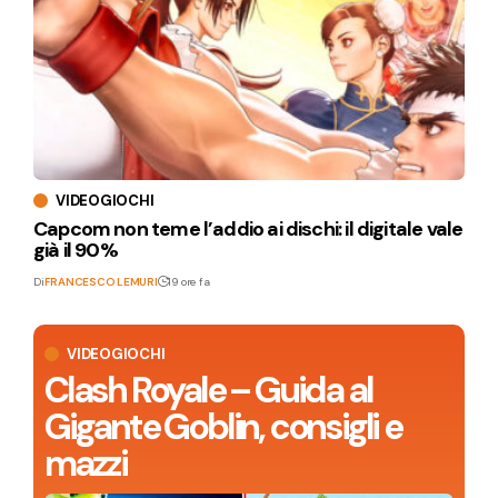
VIDEOGIOCHI
Capcom non teme l’addio ai dischi: il digitale vale
già il 90%
Di
FRANCESCO LEMURI
19 ore fa
VIDEOGIOCHI
Clash Royale – Guida al
Gigante Goblin, consigli e
mazzi