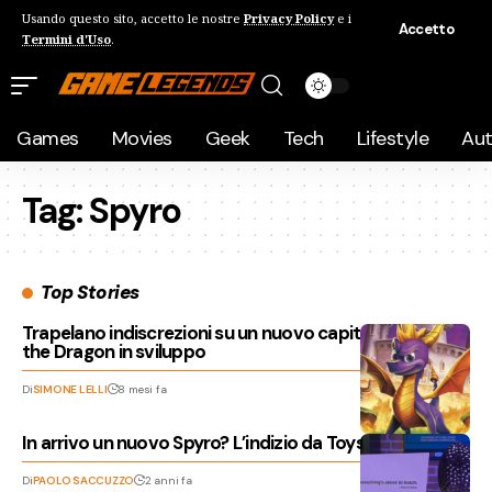
Usando questo sito, accetto le nostre
Privacy Policy
e i
Accetto
Termini d'Uso
.
Games
Movies
Geek
Tech
Lifestyle
Au
Tag:
Spyro
Top Stories
Trapelano indiscrezioni su un nuovo capitolo di Spyro
the Dragon in sviluppo
Di
SIMONE LELLI
8 mesi fa
In arrivo un nuovo Spyro? L’indizio da Toys for Bob
Di
PAOLO SACCUZZO
2 anni fa