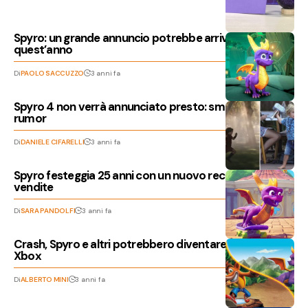
Spyro: un grande annuncio potrebbe arrivare
quest’anno
Di
PAOLO SACCUZZO
3 anni fa
Spyro 4 non verrà annunciato presto: smentito il
rumor
Di
DANIELE CIFARELLI
3 anni fa
Spyro festeggia 25 anni con un nuovo record di
vendite
Di
SARA PANDOLFI
3 anni fa
Crash, Spyro e altri potrebbero diventare esclusiva
Xbox
Di
ALBERTO MINI
3 anni fa