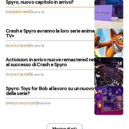
Spyro, nuovo capitolo in arrivo?
Di
ALBERTO MINI
4 anni fa
Crash e Spyro avranno la loro serie animata su Apple
TV+
Di
LUCA DI BLASI
5 anni fa
Activision: in arrivo nuove remastered nel 2021, grazie
al successo di Crash e Spyro
Di
LUCA DI BLASI
6 anni fa
Spyro: Toys for Bob al lavoro su un nuovo capitolo
della serie?
Di
PAOLO SACCUZZO
6 anni fa
Mostra di più