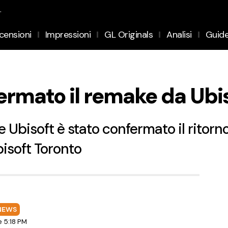
.
censioni
Impressioni
GL Originals
Analisi
Guid
fermato il remake da Ubi
e Ubisoft è stato confermato il ritorno
isoft Toronto
NEWS
e 5:18 PM