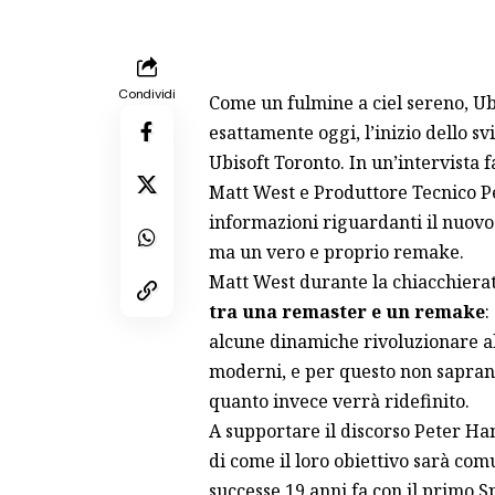
Condividi
Come un fulmine a ciel sereno, Ub
esattamente oggi, l’inizio dello s
Ubisoft Toronto. In un’intervista 
Matt West e Produttore Tecnico Pe
informazioni riguardanti il nuovo 
ma un vero e proprio remake.
Matt West durante la chiacchierat
tra una remaster e un remake
:
alcune dinamiche rivoluzionare all
moderni, e per questo non sapran
quanto invece verrà ridefinito.
A supportare il discorso Peter Ha
di come il loro obiettivo sarà co
successe 19 anni fa con il primo Sp