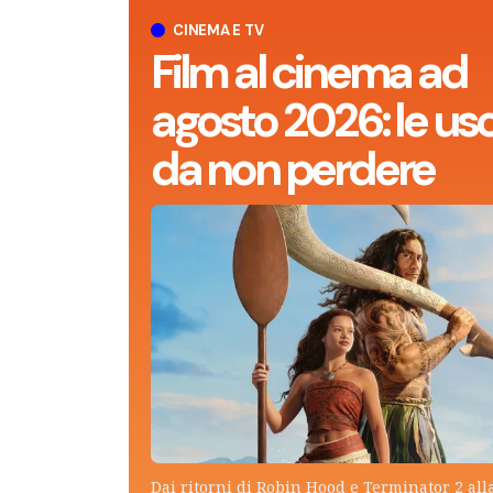
CINEMA E TV
Film al cinema ad
agosto 2026: le usc
da non perdere
Dai ritorni di Robin Hood e Terminator 2 all