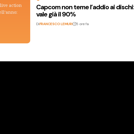
live action
Capcom non teme l’addio ai dischi: i
ell’anno:
vale già il 90%
Di
FRANCESCO LEMURI
5 ore fa