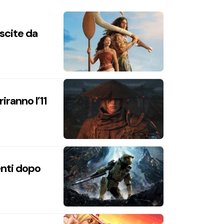
uscite da
iranno l’11
enti dopo