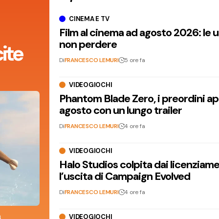
CINEMA E TV
Film al cinema ad agosto 2026: le 
non perdere
ite
Di
FRANCESCO LEMURI
5 ore fa
VIDEOGIOCHI
Phantom Blade Zero, i preordini apr
agosto con un lungo trailer
Di
FRANCESCO LEMURI
4 ore fa
VIDEOGIOCHI
Halo Studios colpita dai licenziam
l’uscita di Campaign Evolved
Di
FRANCESCO LEMURI
4 ore fa
a
VIDEOGIOCHI