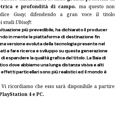
etrica e profondità di campo.
ma questo non
, dice
Guay
; difendendo a gran voce il titolo
i studi
Ubisoft
:
ituazione più prevedibile, ha dichiarato il producer
ndo in mente le piattaforme di destinazione fin
a una versione evoluta della tecnologia presente nel
ati a fare ricerca e sviluppo su questa generazione
i espandere la qualità grafica del titolo. La Baia di
ico dove abbiamo una lunga distanza visiva e alti
 effetti particellari sono più realistici ed il mondo è
? Vi ricordiamo che esso sarà disponibile a partire
layStation 4 e PC.