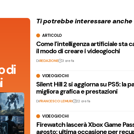
Ti potrebbe interessare anche
ARTICOLO
Come l’intelligenza artificiale sta
il modo di creare i videogiochi
Di
REDAZIONE
3 ore fa
 di
VIDEOGIOCHI
i
Silent Hill 2 si aggiorna su PS5: la p
migliora grafica e prestazioni
Di
FRANCESCO LEMURI
22 ore fa
VIDEOGIOCHI
Firewatch lascerà Xbox Game Pass 
agosto: ultima occasione per recu