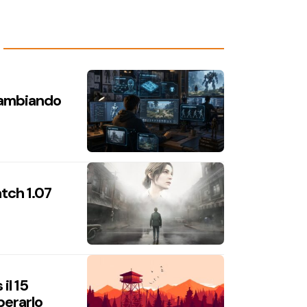
 cambiando
atch 1.07
il 15
perarlo