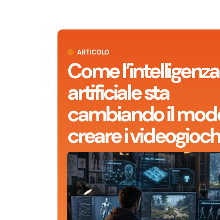
ARTICOLO
Come l’intelligenza
artificiale sta
cambiando il modo
creare i videogioch