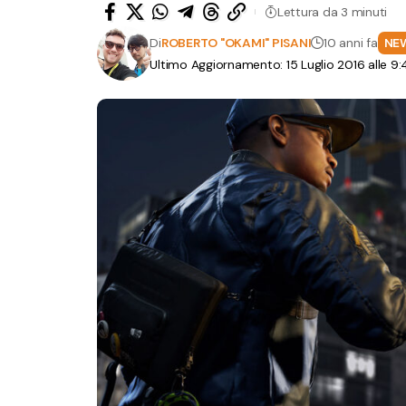
Lettura da 3 minuti
Di
ROBERTO "OKAMI" PISANI
10 anni fa
NE
Ultimo Aggiornamento: 15 Luglio 2016 alle 9