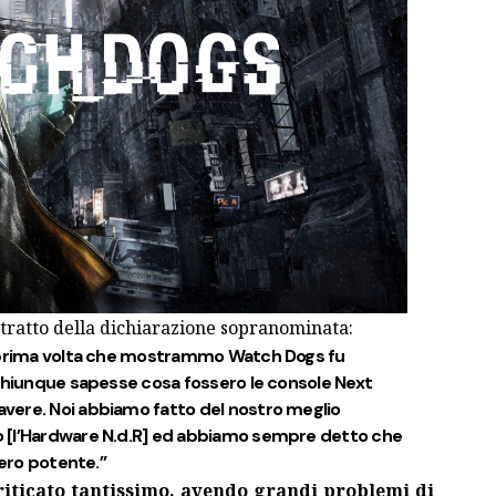
tratto della dichiarazione sopranominata:
a prima volta che mostrammo Watch Dogs fu
 chiunque sapesse cosa fossero le console Next
vere. Noi abbiamo fatto del nostro meglio
 [l’Hardware N.d.R] ed abbiamo sempre detto che
vero potente.”
criticato tantissimo, avendo grandi problemi di