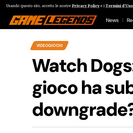
Usando questo sito, accetto le nostre
Privacy Policy
e i
Termini d'Uso
News
Re
VIDEOGIOCHI
Watch Dogs:
gioco ha sub
downgrade