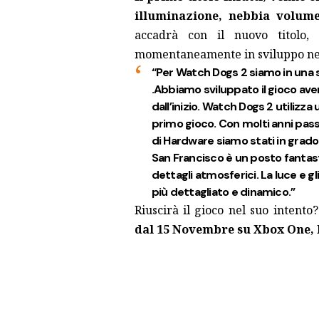
illuminazione, nebbia volum
accadrà con il nuovo titolo
momentaneamente in sviluppo ne
“Per Watch Dogs 2 siamo in una s
.Abbiamo sviluppato il gioco ave
dall’inizio. Watch Dogs 2 utilizz
primo gioco. Con molti anni pass
di Hardware siamo stati in grado d
San Francisco è un posto fantast
dettagli atmosferici. La luce e gli
più dettagliato e dinamico.”
Riuscirà il gioco nel suo intento
dal 15 Novembre su Xbox One, P