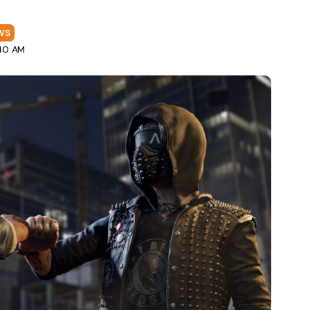
WS
:40 AM