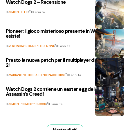
Watch Dogs 2 – Recensione
Di
SIMONE LELLI
10 anni fa
Pioneer: il gioco misterioso presente in Watch Dogs 2
esiste!
Di
VERONICA "RONNIE" LORENZINI
10 anni fa
Presto la nuova patch per il multiplayer di Watch Dogs
2!
Di
MARIANO "XTHEDEATHX" BONACCORSI
10 anni fa
Watch Dogs 2 contiene un easter egg del nuovo
Assassin’s Creed!
Di
SIMONE ''SIMEXP'' CUCCU
10 anni fa
Mostra di più