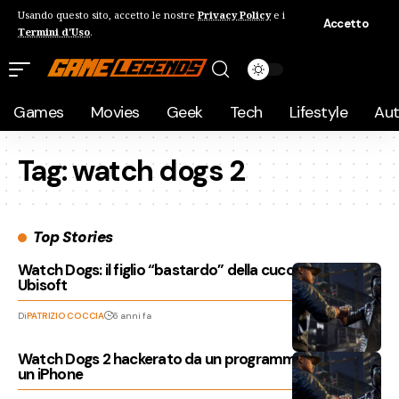
Usando questo sito, accetto le nostre
Privacy Policy
e i
Accetto
Termini d'Uso
.
Games
Movies
Geek
Tech
Lifestyle
Au
Tag:
watch dogs 2
Top Stories
Watch Dogs: il figlio “bastardo” della cucciolata
Ubisoft
Di
PATRIZIO COCCIA
6 anni fa
Watch Dogs 2 hackerato da un programmatore con
un iPhone