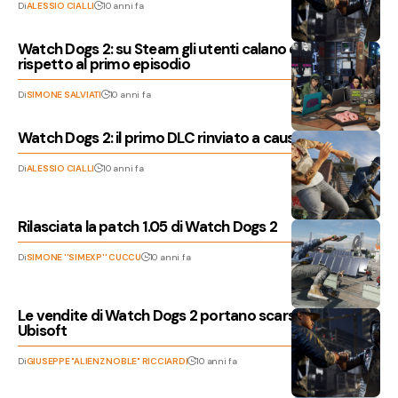
Di
ALESSIO CIALLI
10 anni fa
Watch Dogs 2: su Steam gli utenti calano del 62%
rispetto al primo episodio
Di
SIMONE SALVIATI
10 anni fa
Watch Dogs 2: il primo DLC rinviato a causa delle patch
Di
ALESSIO CIALLI
10 anni fa
Rilasciata la patch 1.05 di Watch Dogs 2
Di
SIMONE ''SIMEXP'' CUCCU
10 anni fa
Le vendite di Watch Dogs 2 portano scarsi risultati per
Ubisoft
Di
GIUSEPPE "ALIENZ NOBLE" RICCIARDI
10 anni fa