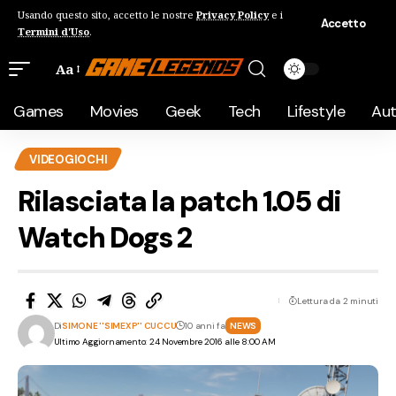
Usando questo sito, accetto le nostre
Privacy Policy
e i
Accetto
Termini d'Uso
.
Aa
Games
Movies
Geek
Tech
Lifestyle
Au
VIDEOGIOCHI
Rilasciata la patch 1.05 di
Watch Dogs 2
Lettura da 2 minuti
Di
SIMONE ''SIMEXP'' CUCCU
10 anni fa
NEWS
Ultimo Aggiornamento: 24 Novembre 2016 alle 8:00 AM