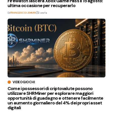
Firewatch lascerà Xbox Game Pass il 15 agosto:
ultima occasione per recuperarlo
Di
FRANCESCO LEMURI
2 ore fa
VIDEOGIOCHI
Come i possessori di criptovalute possono
utilizzare SHRMiner per esplorare maggiori
opportunità di guadagno e ottenere facilmente
un aumento giornaliero del 4% dei propri asset
digitali