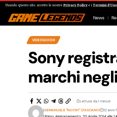
Usando questo sito, accetto le nostre
Privacy Policy
e i
Termini d'Uso
News
Re
VIDEOGIOCHI
Sony registr
marchi negli
Lettura da 1 minuti
Di
EMANUELE "NUCKY" D'ASCANIO
12 anni 
Ultimo Aggiornamento: 20 Aprile 2014 alle 1