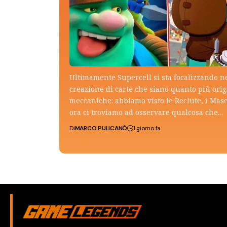
Ultimamente Supercell si sta focalizzando n
creazione di carte che siano quanto più ori
meccaniche: abbiamo visto le Reclute, i Mas
ora ci troviamo ad osservare qualcosa che…
Di
MARCO PULICANÒ
1 giorno fa