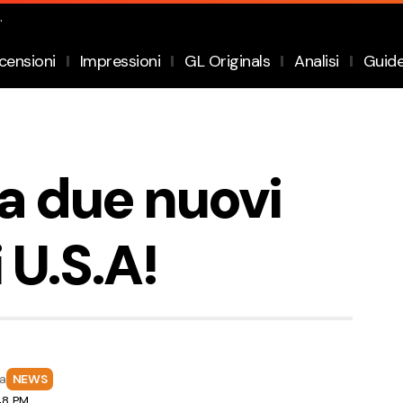
.
censioni
Impressioni
GL Originals
Analisi
Guid
a due nuovi
 U.S.A!
fa
NEWS
:48 PM