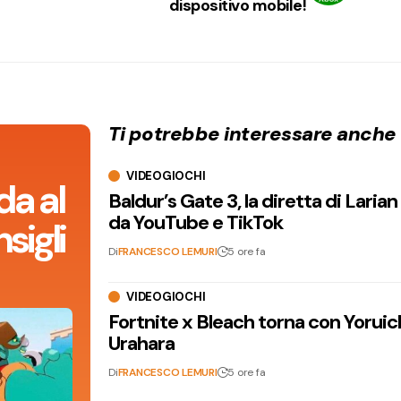
dispositivo mobile!
Ti potrebbe interessare anche
VIDEOGIOCHI
da al
Baldur’s Gate 3, la diretta di Laria
da YouTube e TikTok
sigli
Di
FRANCESCO LEMURI
5 ore fa
VIDEOGIOCHI
Fortnite x Bleach torna con Yoruic
Urahara
Di
FRANCESCO LEMURI
5 ore fa