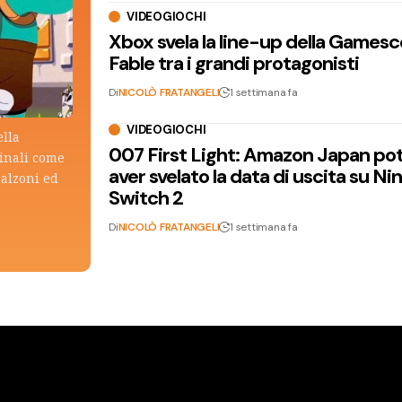
VIDEOGIOCHI
Xbox svela la line-up della Games
Fable tra i grandi protagonisti
Di
NICOLÒ FRATANGELI
1 settimana fa
VIDEOGIOCHI
ella
007 First Light: Amazon Japan po
ginali come
aver svelato la data di uscita su N
calzoni ed
Switch 2
Di
NICOLÒ FRATANGELI
1 settimana fa