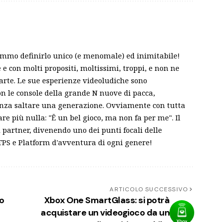
emmo definirlo unico (e menomale) ed inimitabile!
 con molti propositi, moltissimi, troppi, e non ne
parte. Le sue esperienze videoludiche sono
on le console della grande N nuove di pacca,
enza saltare una generazione. Ovviamente con tutta
re più nulla: "Ë un bel gioco, ma non fa per me". Il
i partner, divenendo uno dei punti focali delle
, TPS e Platform d'avventura di ogni genere!
ARTICOLO SUCCESSIVO
o
Xbox One SmartGlass: si potrà
acquistare un videogioco da un