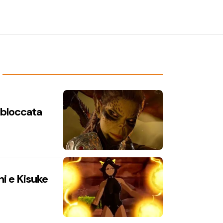
n bloccata
hi e Kisuke