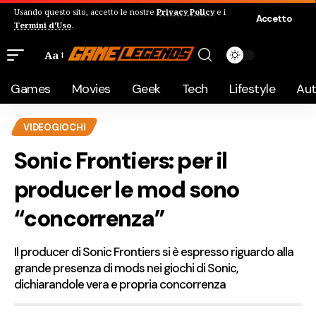
Usando questo sito, accetto le nostre
Privacy Policy
e i
Accetto
Termini d'Uso
.
Aa
Games
Movies
Geek
Tech
Lifestyle
Au
VIDEOGIOCHI
Sonic Frontiers: per il
producer le mod sono
“concorrenza”
Il producer di Sonic Frontiers si è espresso riguardo alla
grande presenza di mods nei giochi di Sonic,
dichiarandole vera e propria concorrenza