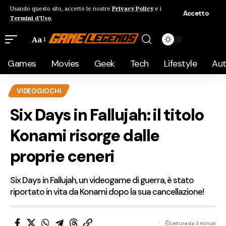
Usando questo sito, accetto le nostre
Privacy Policy
e i
Accetto
Termini d'Uso
.
Aa
Games
Movies
Geek
Tech
Lifestyle
Au
VIDEOGIOCHI
Six Days in Fallujah: il titolo
Konami risorge dalle
proprie ceneri
Six Days in Fallujah, un videogame di guerra, è stato
riportato in vita da Konami dopo la sua cancellazione!
Lettura da 3 minuti