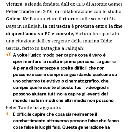
Victura
, azienda fondata dall’ex CEO di Atomic Games
Peter Tamte
nel 2016, in collaborazione con lo studio
Golem
. Nell’annunciare il ritorno sulle scene di Six
Days in Fallujah,
la cui uscita è prevista entro la fine
di quest’anno su PC e console
, Victura ha riportato
una citazione dell’ex sergente della marina Eddie
Garcia, ferito in battaglia a Fallujah:
A volte l’unico modo per capire cosa è vero è
sperimentare la realtà in prima persona. La guerra
è piena di incertezze e scelte difficili che non
possono essere comprese guardando qualcuno su
uno schermo televisivo o cinematografico, che
compie quelle scelte al posto tuo. I videogiochi
possono aiutare tutti noi a capire gli eventi del
mondo reale in modi che altri media non possono.
Peter Tamte ha aggiunto:
È difficile capire che cosa sia realmente il
combattimento attraverso persone false che fanno
cose false in luoghi falsi. Questa generazione ha