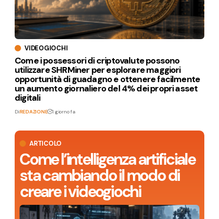
VIDEOGIOCHI
Come i possessori di criptovalute possono
utilizzare SHRMiner per esplorare maggiori
opportunità di guadagno e ottenere facilmente
un aumento giornaliero del 4% dei propri asset
digitali
Di
REDAZIONE
1 giorno fa
ARTICOLO
Come l’intelligenza artificiale
sta cambiando il modo di
creare i videogiochi