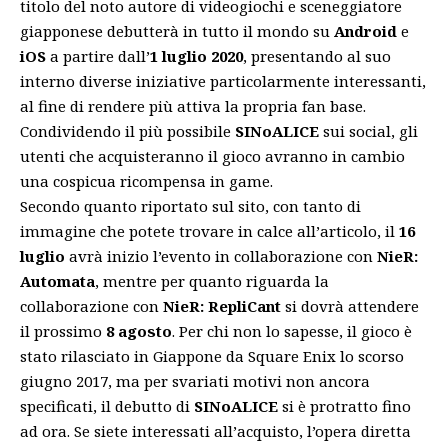
titolo del noto autore di videogiochi e sceneggiatore
giapponese debutterà in tutto il mondo su
Android
e
iOS
a partire dall’
1 luglio 2020
, presentando al suo
interno diverse iniziative particolarmente interessanti,
al fine di rendere più attiva la propria fan base.
Condividendo
il più possibile
SINoALICE
sui social, gli
utenti che acquisteranno il gioco avranno in cambio
una cospicua ricompensa in game.
Secondo quanto riportato sul sito, con tanto di
immagine che potete trovare in calce all’articolo, il
16
luglio
avrà inizio l’evento in collaborazione con
NieR:
Automata
, mentre per quanto riguarda la
collaborazione con
NieR: RepliCant
si dovrà attendere
il prossimo
8 agosto
. Per chi non lo sapesse, il gioco è
stato rilasciato in Giappone da Square Enix lo scorso
giugno 2017, ma per svariati motivi non ancora
specificati, il debutto di
SINoALICE
si è protratto fino
ad ora. Se siete interessati all’acquisto, l’opera diretta