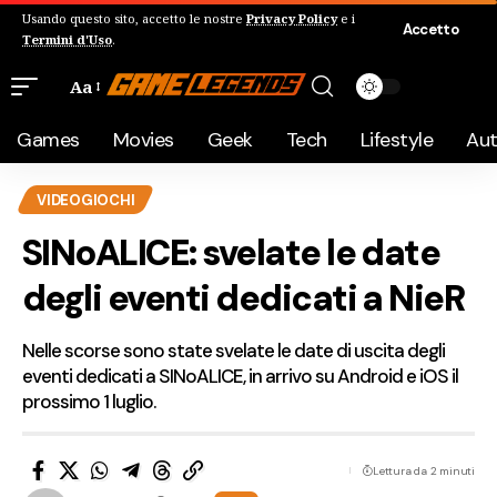
Usando questo sito, accetto le nostre
Privacy Policy
e i
Accetto
Termini d'Uso
.
Aa
Games
Movies
Geek
Tech
Lifestyle
Au
VIDEOGIOCHI
SINoALICE: svelate le date
degli eventi dedicati a NieR
Nelle scorse sono state svelate le date di uscita degli
eventi dedicati a SINoALICE, in arrivo su Android e iOS il
prossimo 1 luglio.
Lettura da 2 minuti