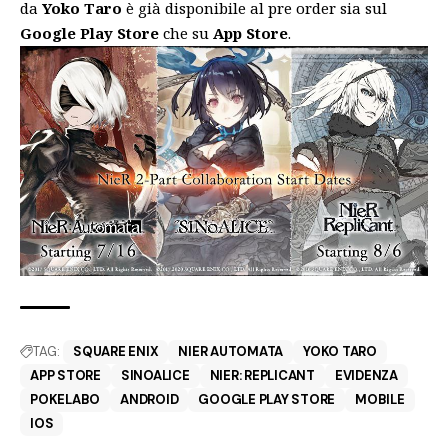
da
Yoko Taro
è già disponibile al pre order sia sul
Google Play Store
che su
App Store
.
TAG:
SQUARE ENIX
NIER AUTOMATA
YOKO TARO
APP STORE
SINOALICE
NIER: REPLICANT
EVIDENZA
POKELABO
ANDROID
GOOGLE PLAY STORE
MOBILE
IOS