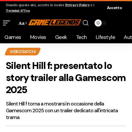
Usando questo sito, accetto le nostre
Privacy Policy
e i
Accetto
Termini d'Uso
.
Aa
Games
Movies
Geek
Tech
Lifestyle
Au
VIDEOGIOCHI
Silent Hill f: presentato lo
story trailer alla Gamescom
2025
Silent Hill f torna a mostrarsi in occasione della
Gamescom 2025 con un trailer dedicato all'intricata
trama