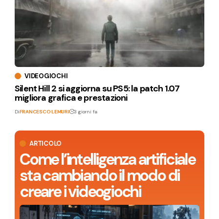
VIDEOGIOCHI
Silent Hill 2 si aggiorna su PS5: la patch 1.07
migliora grafica e prestazioni
Di
FRANCESCO LEMURI
3 giorni fa
ARTICOLO
Come l’intelligenza artificiale
sta cambiando il modo di
creare i videogiochi