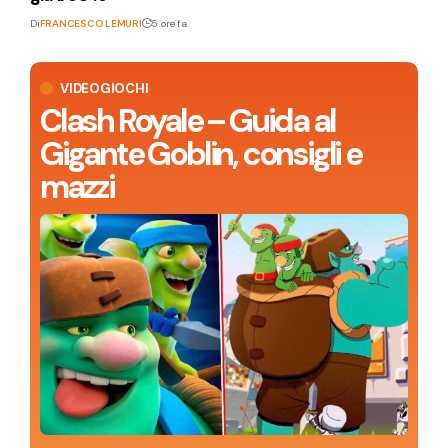
Di
FRANCESCO LEMURI
5 ore fa
VIDEOGIOCHI
Clash Royale – Guida al
Gigante Goblin, consigli e
mazzi