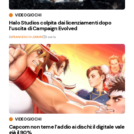
VIDEOGIOCHI
Halo Studios colpita dai licenziamenti dopo
l’uscita di Campaign Evolved
Di
FRANCESCO LEMURI
3 ore fa
VIDEOGIOCHI
Capcom non teme l’addio ai dischi: il digitale vale
già il 90%