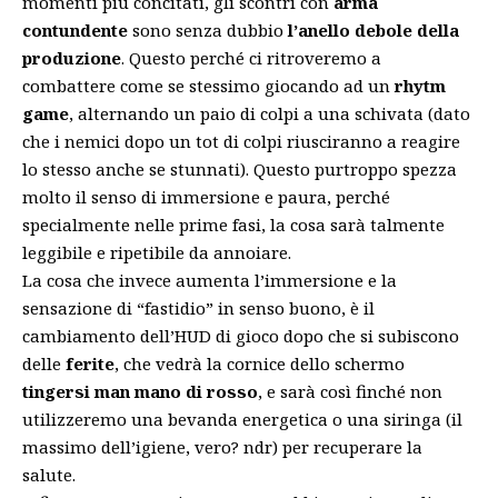
momenti più concitati, gli scontri con
arma
contundente
sono senza dubbio
l’anello debole della
produzione
. Questo perché ci ritroveremo a
combattere come se stessimo giocando ad un
rhytm
game
, alternando un paio di colpi a una schivata (dato
che i nemici dopo un tot di colpi riusciranno a reagire
lo stesso anche se stunnati). Questo purtroppo spezza
molto il senso di immersione e paura, perché
specialmente nelle prime fasi, la cosa sarà talmente
leggibile e ripetibile da annoiare.
La cosa che invece aumenta l’immersione e la
sensazione di “fastidio” in senso buono, è il
cambiamento dell’HUD di gioco dopo che si subiscono
delle
ferite
, che vedrà la cornice dello schermo
tingersi man mano di rosso
, e sarà così finché non
utilizzeremo una bevanda energetica o una siringa (il
massimo dell’igiene, vero? ndr) per recuperare la
salute.