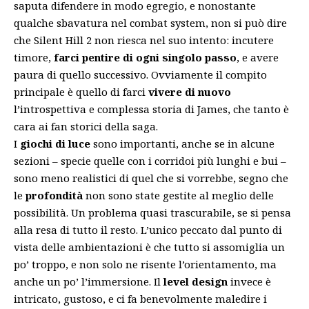
saputa difendere in modo egregio, e nonostante
qualche sbavatura nel combat system, non si può dire
che Silent Hill 2 non riesca nel suo intento: incutere
timore,
farci pentire di ogni singolo passo
, e avere
paura di quello successivo. Ovviamente il compito
principale è quello di farci
vivere di nuovo
l’introspettiva e complessa storia di James, che tanto è
cara ai fan storici della saga.
I
giochi di luce
sono importanti, anche se in alcune
sezioni – specie quelle con i corridoi più lunghi e bui –
sono meno realistici di quel che si vorrebbe, segno che
le
profondità
non sono state gestite al meglio delle
possibilità. Un problema quasi trascurabile, se si pensa
alla resa di tutto il resto. L’unico peccato dal punto di
vista delle ambientazioni è che tutto si assomiglia un
po’ troppo, e non solo ne risente l’orientamento, ma
anche un po’ l’immersione. Il
level design
invece è
intricato, gustoso, e ci fa benevolmente maledire i