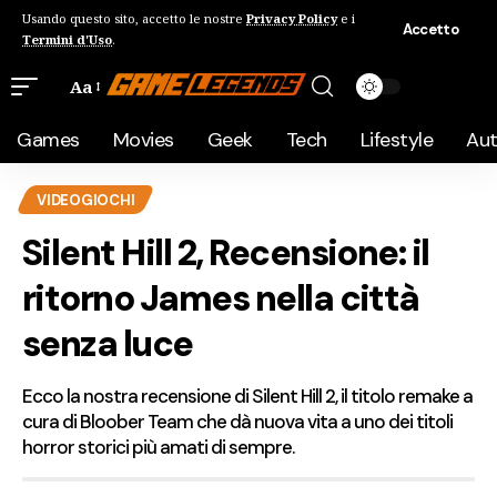
Usando questo sito, accetto le nostre
Privacy Policy
e i
Accetto
Termini d'Uso
.
Aa
Games
Movies
Geek
Tech
Lifestyle
Au
VIDEOGIOCHI
Silent Hill 2, Recensione: il
ritorno James nella città
senza luce
Ecco la nostra recensione di Silent Hill 2, il titolo remake a
cura di Bloober Team che dà nuova vita a uno dei titoli
horror storici più amati di sempre.