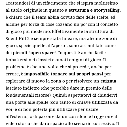
Trattandosi di un rifacimento che si ispira moltissimo
al titolo originale in quanto a
struttura e storytelling
,
è chiaro che il team abbia dovuto fare delle scelte, ed
alcune per forza di cose cozzano un po’ con il concetto
di gioco più moderno. Effettivamente la struttura di
Silent Hill 2 è sempre stata lineare, ma alcune zone di
gioco, specie quelle all’aperto, sono assemblate come
dei
piccoli “open space”
. In questi è anche facile
imbattersi nei classici e amati enigmi di gioco. Il
problema è che una volta che si procede, anche per
errore, è
impossibile tornare sui propri passi
per
esplorare di nuovo la zona o per risolvere un
enigma
lasciato indietro (che potrebbe dare in premio delle
fondamentali risorse). Quindi aspettatevi di chiudervi
una porta alle spalle (con tanto di chiave utilizzata da
voi) e di non poterla più utilizzare per uscire
all’esterno, o di passare da un corridoio e triggerare il
video storia che darà spazio allo scenario successivo. Il