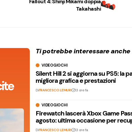
Fallout 4: Shinji Mikami doppia
Takahashi
Ti potrebbe interessare anche
VIDEOGIOCHI
Silent Hill 2 si aggiorna su PS5: la p
migliora grafica e prestazioni
ite
Di
FRANCESCO LEMURI
13 ore fa
VIDEOGIOCHI
Firewatch lascerà Xbox Game Pass 
agosto: ultima occasione per recu
Di
FRANCESCO LEMURI
13 ore fa