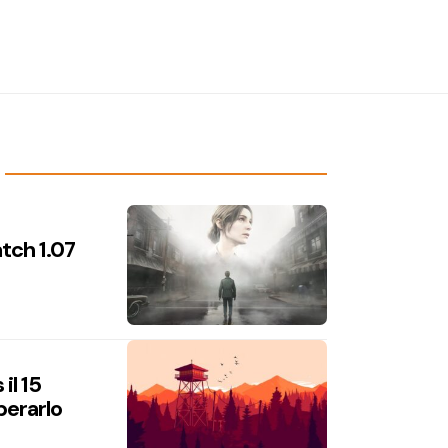
atch 1.07
il 15
perarlo