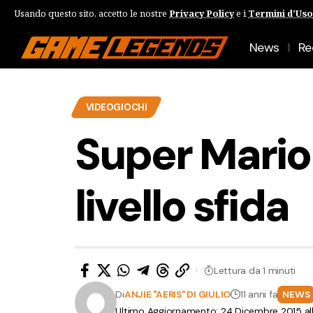
Usando questo sito, accetto le nostre
Privacy Policy
e i
Termini d'Uso
News
Re
VIDEOGIOCHI
Super Mario 
livello sfida
Lettura da 1 minuti
Di
ANJIE "AERIS" DI GIULIO
11 anni fa
NEWS
Ultimo Aggiornamento: 24 Dicembre 2015 al