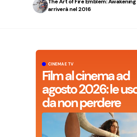
The Art of Fire Emblem: Awakening
arriverà nel 2016
CINEMA E TV
Film al cinema ad
agosto 2026: le usc
da non perdere