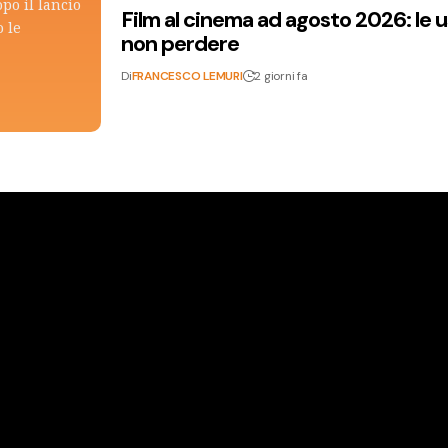
po il lancio
Film al cinema ad agosto 2026: le 
 le
non perdere
Di
FRANCESCO LEMURI
2 giorni fa