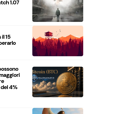
atch 1.07
il 15
perarlo
 possono
 maggiori
re
 del 4%