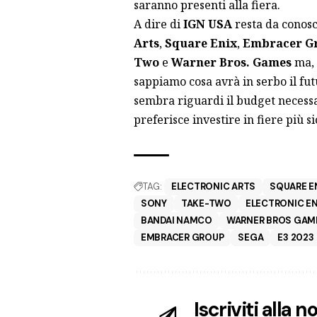
saranno presenti alla fiera.
A dire di
IGN USA
resta da conosc
Arts
,
Square Enix
,
Embracer G
Two
e
Warner Bros. Games
ma, 
sappiamo cosa avrà in serbo il fut
sembra riguardi il budget necessa
preferisce investire in fiere più 
TAG:
ELECTRONIC ARTS
SQUARE E
SONY
TAKE-TWO
ELECTRONIC E
BANDAI NAMCO
WARNER BROS GAM
EMBRACER GROUP
SEGA
E3 2023
Iscriviti alla 