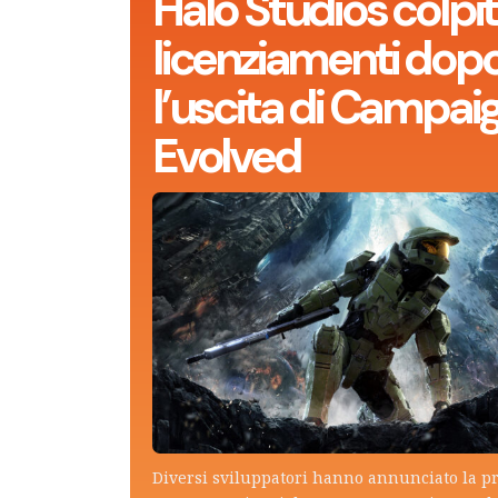
Halo Studios colpit
licenziamenti dop
l’uscita di Campai
Evolved
Diversi sviluppatori hanno annunciato la p