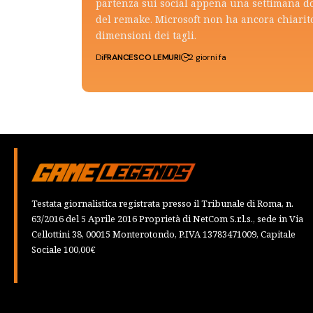
partenza sui social appena una settimana do
del remake. Microsoft non ha ancora chiarito
dimensioni dei tagli.
Di
FRANCESCO LEMURI
2 giorni fa
Testata giornalistica registrata presso il Tribunale di Roma, n.
63/2016 del 5 Aprile 2016 Proprietà di NetCom S.r.l.s., sede in Via
Cellottini 38, 00015 Monterotondo, P.IVA 13783471009, Capitale
Sociale 100,00€