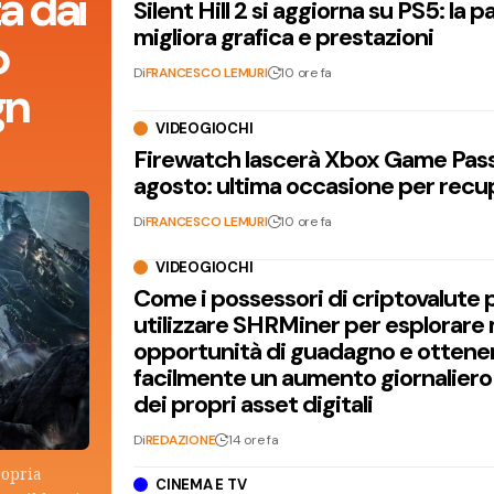
a dai
Silent Hill 2 si aggiorna su PS5: la p
migliora grafica e prestazioni
o
Di
FRANCESCO LEMURI
10 ore fa
gn
VIDEOGIOCHI
Firewatch lascerà Xbox Game Pass 
agosto: ultima occasione per recu
Di
FRANCESCO LEMURI
10 ore fa
VIDEOGIOCHI
Come i possessori di criptovalute
utilizzare SHRMiner per esplorare
opportunità di guadagno e ottene
facilmente un aumento giornaliero
dei propri asset digitali
Di
REDAZIONE
14 ore fa
ropria
CINEMA E TV