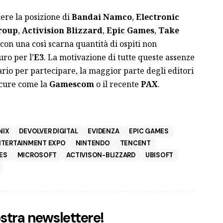
ere la posizione di
Bandai Namco
,
Electronic
roup
,
Activision Blizzard
,
Epic Games
,
Take
con una così scarna quantità di ospiti non
uro per l’
E3
. La motivazione di tutte queste assenze
rio per partecipare, la maggior parte degli editori
sicure come la
Gamescom
o il recente
PAX
.
NIX
DEVOLVER DIGITAL
EVIDENZA
EPIC GAMES
NTERTAINMENT EXPO
NINTENDO
TENCENT
ES
MICROSOFT
ACTIVISON-BLIZZARD
UBISOFT
nostra newslettere!