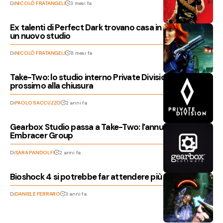
Di
NICOLÒ FRATANGELI
3 mesi fa
Ex talenti di Perfect Dark trovano casa in 2K: in arrivo
un nuovo studio
Di
NICOLÒ FRATANGELI
8 mesi fa
Take-Two: lo studio interno Private Division è
prossimo alla chiusura
Di
PAOLO SACCUZZO
2 anni fa
Gearbox Studio passa a Take-Two: l’annuncio di
Embracer Group
Di
SARA PANDOLFI
2 anni fa
Bioshock 4 si potrebbe far attendere più del previsto
Di
DANIELE FERRARO
3 anni fa