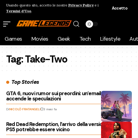
Usando questo sito, accetto le nostre
Privacy Policy
e i
Accetto
Termini d'Uso
.
Games
Movies
Geek
Tech
Lifestyle
Au
Tag:
Take-Two
Top Stories
GTA 6, nuovi rumor sui preordini: un’email di Best Buy
accende le speculazioni
Di
NICOLÒ FRATANGELI
3 mesi fa
Red Dead Redemption, l’arrivo della versione fisica per
PS5 potrebbe essere vicino