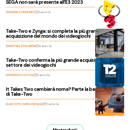
SEGA non sarà presente all’E3 2023
Di
DANIELE FERRARO
3 anni fa
Take-Two e Zynga: si completa la più grande
acquisizione del mondo dei videogiochi
Di
RAFFAELE PALMIERI
4 anni fa
Take-Two conferma la più grande acquisizione nel
settore dei videogiochi
Di
PATRIZIO COCCIA
5 anni fa
It Takes Two cambierà nome? Parte la battaglia legale
di Take-Two
Di
JACOPO ZUMA CERQUA
5 anni fa
Mostra di più